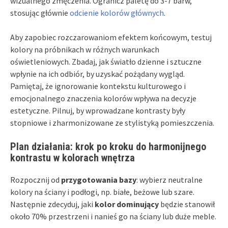
wizualnego zmęczenia. Ogranicz paletę do 3-7 barw,
stosując głównie
odcienie kolorów głównych
.
Aby zapobiec rozczarowaniom efektem końcowym, testuj
kolory na próbnikach w różnych warunkach
oświetleniowych. Zbadaj, jak światło dzienne i sztuczne
wpłynie na ich odbiór, by uzyskać pożądany wygląd.
Pamiętaj, że ignorowanie kontekstu kulturowego i
emocjonalnego znaczenia kolorów wpływa na decyzje
estetyczne. Pilnuj, by wprowadzane kontrasty były
stopniowe i zharmonizowane ze stylistyką pomieszczenia.
Plan działania: krok po kroku do harmonijnego
kontrastu w kolorach wnętrza
Rozpocznij od
przygotowania bazy
: wybierz neutralne
kolory na ściany i podłogi, np. białe, beżowe lub szare.
Następnie zdecyduj, jaki
kolor dominujący
będzie stanowił
około 70% przestrzeni i nanieś go na ściany lub duże meble.