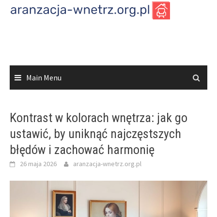
Skip
to
content
Main Menu
Kontrast w kolorach wnętrza: jak go
ustawić, by uniknąć najczęstszych
błędów i zachować harmonię
26 maja 2026
aranzacja-wnetrz.org.pl