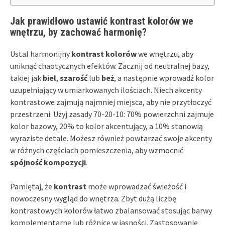
Jak prawidłowo ustawić kontrast kolorów we
wnętrzu, by zachować harmonię?
Ustal harmonijny
kontrast kolorów
we wnętrzu, aby
uniknąć chaotycznych efektów. Zacznij od neutralnej bazy,
takiej jak
biel
,
szarość
lub
beż
, a następnie wprowadź kolor
uzupełniający w umiarkowanych ilościach. Niech akcenty
kontrastowe zajmują najmniej miejsca, aby nie przytłoczyć
przestrzeni. Użyj zasady 70-20-10: 70% powierzchni zajmuje
kolor bazowy, 20% to kolor akcentujący, a 10% stanowią
wyraziste detale. Możesz również powtarzać swoje akcenty
w różnych częściach pomieszczenia, aby wzmocnić
spójność kompozycji
.
Pamiętaj, że
kontrast
może wprowadzać świeżość i
nowoczesny wygląd do wnętrza. Zbyt dużą liczbę
kontrastowych kolorów łatwo zbalansować stosując barwy
komplementarne lub różnice w jasności. Zastosowanie