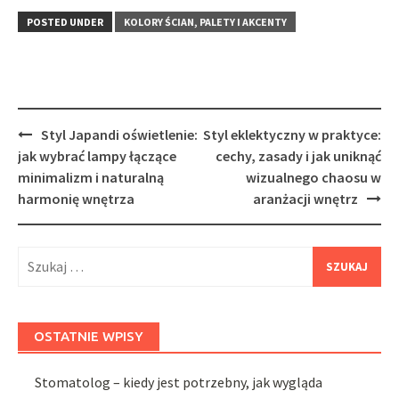
POSTED UNDER
KOLORY ŚCIAN, PALETY I AKCENTY
Post
Styl Japandi oświetlenie:
Styl eklektyczny w praktyce:
navigation
jak wybrać lampy łączące
cechy, zasady i jak uniknąć
minimalizm i naturalną
wizualnego chaosu w
harmonię wnętrza
aranżacji wnętrz
Szukaj:
OSTATNIE WPISY
Stomatolog – kiedy jest potrzebny, jak wygląda