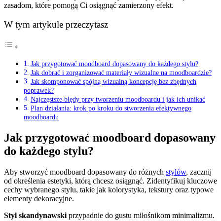
zasadom, które pomogą Ci osiągnąć zamierzony efekt.
W tym artykule przeczytasz
Jak przygotować moodboard dopasowany do każdego stylu?
Jak dobrać i zorganizować materiały wizualne na moodboardzie?
Jak skomponować spójną wizualną koncepcję bez zbędnych
poprawek?
Najczęstsze błędy przy tworzeniu moodboardu i jak ich unikać
Plan działania: krok po kroku do stworzenia efektywnego
moodboardu
Jak przygotować moodboard dopasowany
do każdego stylu?
Aby stworzyć moodboard dopasowany do różnych
stylów
, zacznij
od określenia estetyki, którą chcesz osiągnąć. Zidentyfikuj kluczowe
cechy wybranego stylu, takie jak kolorystyka, tekstury oraz typowe
elementy dekoracyjne.
Styl skandynawski
przypadnie do gustu miłośnikom minimalizmu.