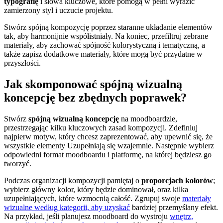
typografię
i słowa kluczowe, które pomogą w pełni wyrazić
zamierzony styl i uczucie projektu.
Stwórz spójną kompozycję poprzez staranne układanie elementów
tak, aby harmonijnie współistniały. Na koniec, przefiltruj zebrane
materiały, aby zachować spójność kolorystyczną i tematyczną, a
także zapisz dodatkowe materiały, które mogą być przydatne w
przyszłości.
Jak skomponować spójną wizualną
koncepcję bez zbędnych poprawek?
Stwórz
spójną wizualną koncepcję
na moodboardzie,
przestrzegając kilku kluczowych zasad kompozycji. Zdefiniuj
najpierw motyw, który chcesz zaprezentować, aby upewnić się, że
wszystkie elementy Uzupełniają się wzajemnie. Następnie wybierz
odpowiedni format moodboardu i platformę, na której będziesz go
tworzyć.
Podczas organizacji kompozycji pamiętaj o
proporcjach kolorów
;
wybierz główny kolor, który będzie dominował, oraz kilka
uzupełniających, które wzmocnią całość. Zgrupuj swoje
materiały
wizualne według kategorii, aby uzyskać
bardziej przemyślany efekt.
Na przykład, jeśli planujesz moodboard do wystroju
wnętrz,