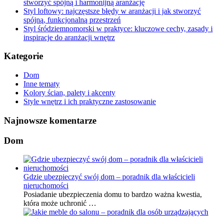
stworzyć spójną i harmonijną aranżację
Styl loftowy: najczęstsze błędy w aranżacji i jak stworzyć
spójną, funkcjonalną przestrzeń
Styl śródziemnomorski w praktyce: kluczowe cechy, zasady i
inspiracje do aranżacji wnętrz
Kategorie
Dom
Inne tematy
Kolory ścian, palety i akcenty
Style wnętrz i ich praktyczne zastosowanie
Najnowsze komentarze
Dom
Gdzie ubezpieczyć swój dom – poradnik dla właścicieli
nieruchomości
Posiadanie ubezpieczenia domu to bardzo ważna kwestia,
która może uchronić …