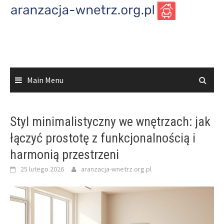
Skip
to
content
Main Menu
Styl minimalistyczny we wnętrzach: jak
łączyć prostotę z funkcjonalnością i
harmonią przestrzeni
25 lutego 2026
aranzacja-wnetrz.org.pl