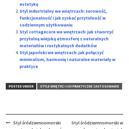
estetykę
Styl industrialny we wnętrzach: surowość,
funkcjonalność i jak zyskać przytulność w
codziennym użytkowaniu
Styl cottagecore we wnętrzach: jak stworzyć
przytulną wiejską atmosferę z naturalnych
materiałów i rustykalnych dodatków
Styl japoński we wnętrzach: jak połączyć
minimalizm, harmonię i naturalne materiały w
praktyce
POSTED UNDER
STYLE WNĘTRZ I ICH PRAKTYCZNE ZASTOSOWANIE
Post
Styl śródziemnomorski
Styl śródziemnomorski w
navigation