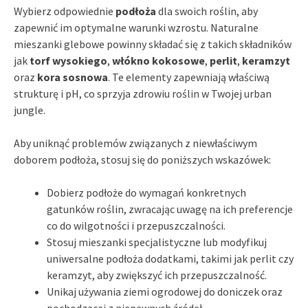
Wybierz odpowiednie
podłoża
dla swoich roślin, aby
zapewnić im optymalne warunki wzrostu. Naturalne
mieszanki glebowe powinny składać się z takich składników
jak
torf wysokiego
,
włókno kokosowe
,
perlit
,
keramzyt
oraz
kora sosnowa
. Te elementy zapewniają właściwą
strukturę i pH, co sprzyja zdrowiu roślin w Twojej urban
jungle.
Aby uniknąć problemów związanych z niewłaściwym
doborem podłoża, stosuj się do poniższych wskazówek:
Dobierz podłoże do wymagań konkretnych
gatunków roślin, zwracając uwagę na ich preferencje
co do wilgotności i przepuszczalności.
Stosuj mieszanki specjalistyczne lub modyfikuj
uniwersalne podłoża dodatkami, takimi jak perlit czy
keramzyt, aby zwiększyć ich przepuszczalność.
Unikaj używania ziemi ogrodowej do doniczek oraz
pochodzącej z niepewnych źródeł.