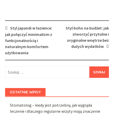
Post
Styl japandi w łazience:
Styl boho na budżet: jak
navigation
stworzyć przytulne i
jak połączyć minimalizm z
oryginalne wnętrze bez
funkcjonalnością i
dużych wydatków
naturalnym komfortem
użytkowania
Szukaj:
OSTATNIE WPISY
Stomatolog – kiedy jest potrzebny, jak wygląda
leczenie i dlaczego regularne wizyty mają znaczenie