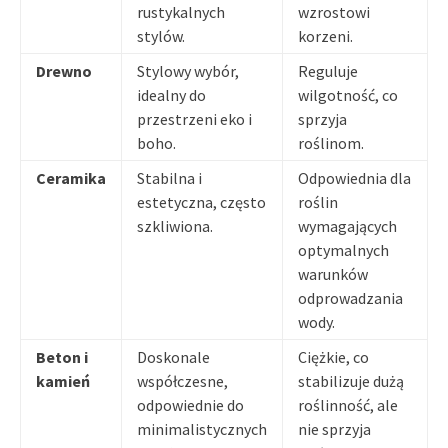
rustykalnych
wzrostowi
stylów.
korzeni.
Drewno
Stylowy wybór,
Reguluje
idealny do
wilgotność, co
przestrzeni eko i
sprzyja
boho.
roślinom.
Ceramika
Stabilna i
Odpowiednia dla
estetyczna, często
roślin
szkliwiona.
wymagających
optymalnych
warunków
odprowadzania
wody.
Beton i
Doskonale
Ciężkie, co
kamień
współczesne,
stabilizuje dużą
odpowiednie do
roślinność, ale
minimalistycznych
nie sprzyja