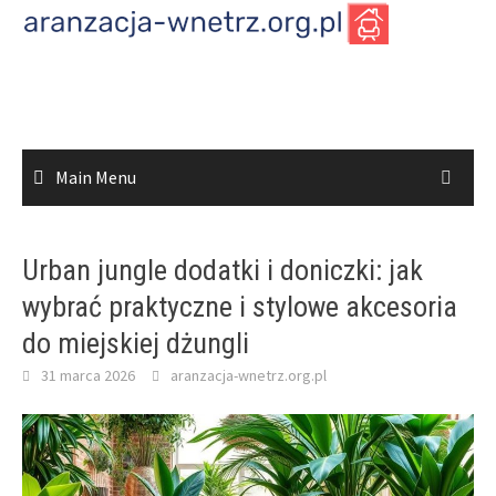
Skip
to
content
Main Menu
Urban jungle dodatki i doniczki: jak
wybrać praktyczne i stylowe akcesoria
do miejskiej dżungli
31 marca 2026
aranzacja-wnetrz.org.pl