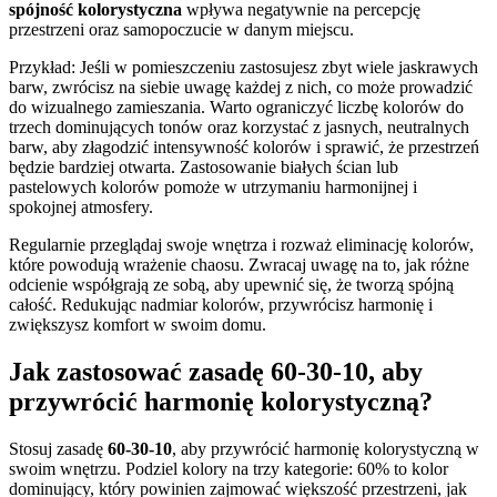
spójność kolorystyczna
wpływa negatywnie na percepcję
przestrzeni oraz samopoczucie w danym miejscu.
Przykład: Jeśli w pomieszczeniu zastosujesz zbyt wiele jaskrawych
barw, zwrócisz na siebie uwagę każdej z nich, co może prowadzić
do wizualnego zamieszania. Warto ograniczyć liczbę kolorów do
trzech dominujących tonów oraz korzystać z jasnych, neutralnych
barw, aby złagodzić intensywność kolorów i sprawić, że przestrzeń
będzie bardziej otwarta. Zastosowanie białych ścian lub
pastelowych kolorów pomoże w utrzymaniu harmonijnej i
spokojnej atmosfery.
Regularnie przeglądaj swoje wnętrza i rozważ eliminację kolorów,
które powodują wrażenie chaosu. Zwracaj uwagę na to, jak różne
odcienie współgrają ze sobą, aby upewnić się, że tworzą spójną
całość. Redukując nadmiar kolorów, przywrócisz harmonię i
zwiększysz komfort w swoim domu.
Jak zastosować zasadę 60-30-10, aby
przywrócić harmonię kolorystyczną?
Stosuj zasadę
60-30-10
, aby przywrócić harmonię kolorystyczną w
swoim wnętrzu. Podziel kolory na trzy kategorie: 60% to kolor
dominujący, który powinien zajmować większość przestrzeni, jak