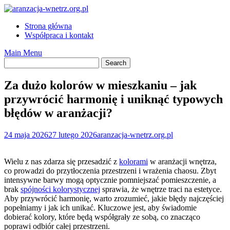
Skip
to
Strona główna
content
Współpraca i kontakt
Main Menu
Za dużo kolorów w mieszkaniu – jak
przywrócić harmonię i uniknąć typowych
błędów w aranżacji?
24 maja 2026
27 lutego 2026
aranzacja-wnetrz.org.pl
Wielu z nas zdarza się przesadzić z
kolorami
w aranżacji wnętrza,
co prowadzi do przytłoczenia przestrzeni i wrażenia chaosu. Zbyt
intensywne barwy mogą optycznie pomniejszać pomieszczenie, a
brak
spójności kolorystycznej
sprawia, że wnętrze traci na estetyce.
Aby przywrócić harmonię, warto zrozumieć, jakie błędy najczęściej
popełniamy i jak ich unikać. Kluczowe jest, aby świadomie
dobierać kolory, które będą współgrały ze sobą, co znacząco
poprawi odbiór całej przestrzeni.