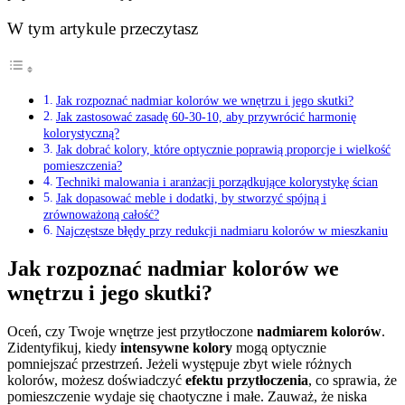
W tym artykule przeczytasz
Jak rozpoznać nadmiar kolorów we wnętrzu i jego skutki?
Jak zastosować zasadę 60-30-10, aby przywrócić harmonię
kolorystyczną?
Jak dobrać kolory, które optycznie poprawią proporcje i wielkość
pomieszczenia?
Techniki malowania i aranżacji porządkujące kolorystykę ścian
Jak dopasować meble i dodatki, by stworzyć spójną i
zrównoważoną całość?
Najczęstsze błędy przy redukcji nadmiaru kolorów w mieszkaniu
Jak rozpoznać nadmiar kolorów we
wnętrzu i jego skutki?
Oceń, czy Twoje wnętrze jest przytłoczone
nadmiarem kolorów
.
Zidentyfikuj, kiedy
intensywne kolory
mogą optycznie
pomniejszać przestrzeń. Jeżeli występuje zbyt wiele różnych
kolorów, możesz doświadczyć
efektu przytłoczenia
, co sprawia, że
pomieszczenie wydaje się chaotyczne i małe. Zauważ, że niska