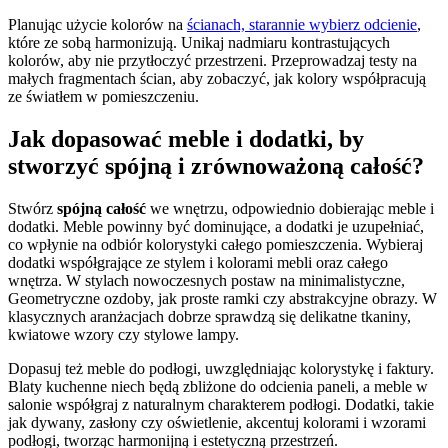
Planując użycie kolorów na
ścianach, starannie wybierz odcienie
,
które ze sobą harmonizują. Unikaj nadmiaru kontrastujących
kolorów, aby nie przytłoczyć przestrzeni. Przeprowadzaj testy na
małych fragmentach ścian, aby zobaczyć, jak kolory współpracują
ze światłem w pomieszczeniu.
Jak dopasować meble i dodatki, by
stworzyć spójną i zrównoważoną całość?
Stwórz
spójną całość
we wnętrzu, odpowiednio dobierając meble i
dodatki. Meble powinny być dominujące, a dodatki je uzupełniać,
co wpłynie na odbiór kolorystyki całego pomieszczenia. Wybieraj
dodatki współgrające ze stylem i kolorami mebli oraz całego
wnętrza. W stylach nowoczesnych postaw na minimalistyczne,
Geometryczne ozdoby, jak proste ramki czy abstrakcyjne obrazy. W
klasycznych aranżacjach dobrze sprawdzą się delikatne tkaniny,
kwiatowe wzory czy stylowe lampy.
Dopasuj też meble do podłogi, uwzględniając kolorystykę i faktury.
Blaty kuchenne niech będą zbliżone do odcienia paneli, a meble w
salonie współgraj z naturalnym charakterem podłogi. Dodatki, takie
jak dywany, zasłony czy oświetlenie, akcentuj kolorami i wzorami
podłogi, tworząc harmonijną i estetyczną przestrzeń.