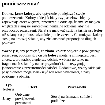
pomieszczenia?
Dobierz
jasne kolory
, aby optycznie powiększyć swoje
pomieszczenie. Kolory takie jak biały czy pastelowe błękity
zapewniają efekt większej przestrzeni i oddalają ściany. W małych
wnętrzach staraj się zastosować neutralne odcienie, aby nie
przytłoczyć przestrzeni. Staraj się malować sufit na
jaśniejszy kolor
niż ściany, co podnosi wizualnie pomieszczenie. Ciemniejsze kolory
stosuj na krótszej ścianie, aby zbalansować proporcje w długich
pokojach.
Ważne jest, aby pamiętać, że
zimne kolory
optycznie powiększają
przestrzeń, podczas gdy
ciepłe kolory
mogą ją zmniejszać. Jeśli
chcesz wprowadzić cieplejszy odcień, wybierz go tylko na
fragmentach ścian, by nadać przytulności, nie rezygnując
jednocześnie z przestronności całości. Dodatkowo, wzory takie jak
pasy pionowe mogą zwiększyć wrażenie wysokości, a pasy
poziome ją obniżą.
Typ
Efekt
Wskazówki
koloru
Optyczne
Stosuj na ścianach, suficie i
Jasny
powiększenie
podłodze
przestrzeni