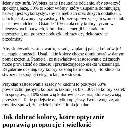
ściany czy sufit. Wybierz jasne i neutralne odcienie, aby stworzyć
spokojną bazę. 30% to kolor wtórny, który uzupełnia dominującą
barwę i jest wykorzystywany na meblach oraz dużych dodatkach,
takich jak dywany czy zasłony. Dobrze sprawdzą się tu szarości lub
pastelowe odcienie. Ostatnie 10% to akcenty kolorystyczne w
intensywnych barwach, które dodają energii i charakteru
przestrzeni, np. poprzez poduszki, obrazy czy dekoracyjne
przedmioty.
Aby skutecznie zastosować tę zasadę, zaplanuj paletę kolorów już
na etapie aranżacji. Ustal, jakie kolory chcesz dominować w danym
pomieszczeniu. Pamiętaj, że niewłaściwe zastosowanie tej zasady
może prowadzić do chaosu i przytłaczającego efektu wizualnego.
Regularnie oceniaj, czy kolory ze sobą harmonizują – to klucz do
stworzenia spójnej i eleganckiej przestrzeni.
Przykład zastosowania zasady w kuchni to pokrycie 60%
powierzchni jasnymi kolorami, takimi jak biel, 30% to kolory szafek
lub sprzętów, a 10% stanowią kolorowe akcesoria, które ożywiają
przestrzeń. Takie podejście nie tylko upiększy Twoje wnętrze, ale
również sprawi, że będzie bardziej funkcjonalne.
Jak dobrać kolory, które optycznie
poprawią proporcje i wielkość