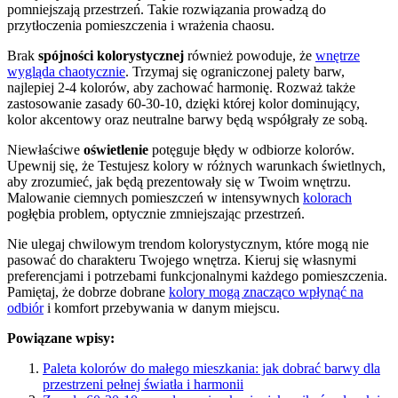
pomniejszają przestrzeń. Takie rozwiązania prowadzą do
przytłoczenia pomieszczenia i wrażenia chaosu.
Brak
spójności kolorystycznej
również powoduje, że
wnętrze
wygląda chaotycznie
. Trzymaj się ograniczonej palety barw,
najlepiej 2-4 kolorów, aby zachować harmonię. Rozważ także
zastosowanie zasady 60-30-10, dzięki której kolor dominujący,
kolor akcentowy oraz neutralne barwy będą współgrały ze sobą.
Niewłaściwe
oświetlenie
potęguje błędy w odbiorze kolorów.
Upewnij się, że Testujesz kolory w różnych warunkach świetlnych,
aby zrozumieć, jak będą prezentowały się w Twoim wnętrzu.
Malowanie ciemnych pomieszczeń w intensywnych
kolorach
pogłębia problem, optycznie zmniejszając przestrzeń.
Nie ulegaj chwilowym trendom kolorystycznym, które mogą nie
pasować do charakteru Twojego wnętrza. Kieruj się własnymi
preferencjami i potrzebami funkcjonalnymi każdego pomieszczenia.
Pamiętaj, że dobrze dobrane
kolory mogą znacząco wpłynąć na
odbiór
i komfort przebywania w danym miejscu.
Powiązane wpisy:
Paleta kolorów do małego mieszkania: jak dobrać barwy dla
przestrzeni pełnej światła i harmonii