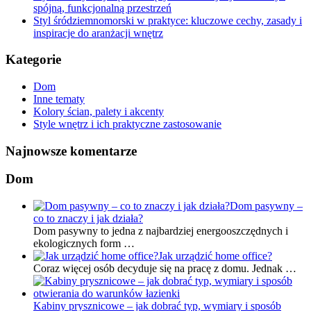
spójną, funkcjonalną przestrzeń
Styl śródziemnomorski w praktyce: kluczowe cechy, zasady i
inspiracje do aranżacji wnętrz
Kategorie
Dom
Inne tematy
Kolory ścian, palety i akcenty
Style wnętrz i ich praktyczne zastosowanie
Najnowsze komentarze
Dom
Dom pasywny –
co to znaczy i jak działa?
Dom pasywny to jedna z najbardziej energooszczędnych i
ekologicznych form …
Jak urządzić home office?
Coraz więcej osób decyduje się na pracę z domu. Jednak …
Kabiny prysznicowe – jak dobrać typ, wymiary i sposób