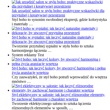
Jak urządzić salon w stylu boho: praktyczne wskazówki dla
przytulnej i kreatywnej przestrzeni
Styl boho to synonim swobodnej ekspresji, gdzie kolorystyka
i materiały …
Styl boho w sypialni: jak łączyć naturalne materiały i
dekoracje, by stworzyć przytulną przestrzeń
Tworzenie przytulnej sypialni w stylu boho to sztuka
harmonijnego łączenia …
System reklamy Test
Styl boho: jak łączyć kolory, by stworzyć harmonijną i pełną
życia aranżację wnętrza
Czy zauważyłeś, że styl boho potrafi wprowadzić do wnętrza
mnóstwo …
Styl eklektyczny w salonie: jak łączyć różnorodne elementy,
by zachować harmonię i charakter wnętrza
Tworzenie eklektycznego salonu to sztuka łączenia
różnorodnych elementów w sposób, …