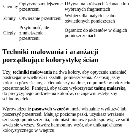
Optyczne zmniejszenie
Używaj na krótszych ścianach lub
Ciemny
przestrzeni
wybranych fragmentach
Wybierz dla małych i słabo
Zimny
Otwieranie przestrzeni
oświetlonych pomieszczeń
Przytulność, ale
Ogranicz do akcentów w długich
Ciepły
zmniejszenie
pomieszczeniach
przestrzeni
Techniki malowania i aranżacji
porządkujące kolorystykę ścian
Użyj
techniki malowania
na dwa kolory, aby optycznie zmieniać
postrzeganie wielkości i kształtu pomieszczenia. Zastosuj jasny
kolor na górze ściany, a ciemniejszy na dole, co pomoże w odczuciu
przestronności. Pamiętaj, aby także wykorzystać
taśmę malarską
do precyzyjnego oddzielenia kolorów, co zapewni estetyczny i
schludny efekt.
Wprowadzenie
pasowych wzorów
może wizualnie wydłużyć lub
poszerzyć przestrzeń. Malując poziome paski, uzyskasz wrażenie
szerszego pomieszczenia, natomiast pionowe paski sprawią, że sufit
wyda się wyższy. Stwórz harmonijny wzór, aby uniknąć chaosu
kolorystycznego w wnętrzu.