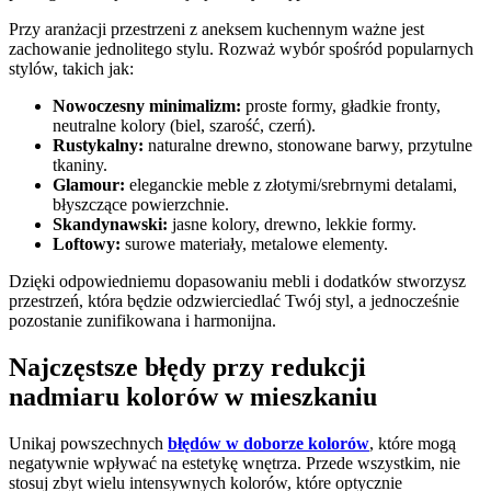
Przy aranżacji przestrzeni z aneksem kuchennym ważne jest
zachowanie jednolitego stylu. Rozważ wybór spośród popularnych
stylów, takich jak:
Nowoczesny minimalizm:
proste formy, gładkie fronty,
neutralne kolory (biel, szarość, czerń).
Rustykalny:
naturalne drewno, stonowane barwy, przytulne
tkaniny.
Glamour:
eleganckie meble z złotymi/srebrnymi detalami,
błyszczące powierzchnie.
Skandynawski:
jasne kolory, drewno, lekkie formy.
Loftowy:
surowe materiały, metalowe elementy.
Dzięki odpowiedniemu dopasowaniu mebli i dodatków stworzysz
przestrzeń, która będzie odzwierciedlać Twój styl, a jednocześnie
pozostanie zunifikowana i harmonijna.
Najczęstsze błędy przy redukcji
nadmiaru kolorów w mieszkaniu
Unikaj powszechnych
błędów w doborze kolorów
, które mogą
negatywnie wpływać na estetykę wnętrza. Przede wszystkim, nie
stosuj zbyt wielu intensywnych kolorów, które optycznie