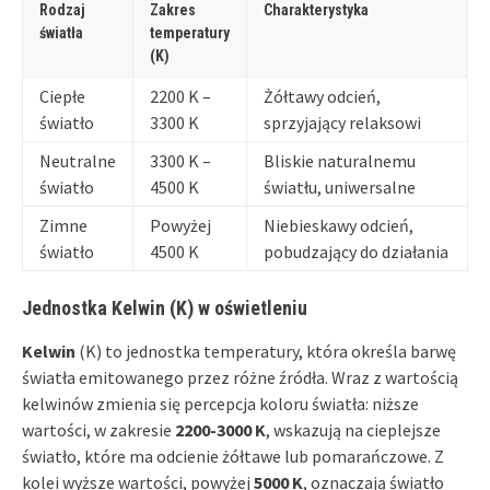
Rodzaj
Zakres
Charakterystyka
światła
temperatury
(K)
Ciepłe
2200 K –
Żółtawy odcień,
światło
3300 K
sprzyjający relaksowi
Neutralne
3300 K –
Bliskie naturalnemu
światło
4500 K
światłu, uniwersalne
Zimne
Powyżej
Niebieskawy odcień,
światło
4500 K
pobudzający do działania
Jednostka Kelwin (K) w oświetleniu
Kelwin
(K) to jednostka temperatury, która określa barwę
światła emitowanego przez różne źródła. Wraz z wartością
kelwinów zmienia się percepcja koloru światła: niższe
wartości, w zakresie
2200-3000 K
, wskazują na cieplejsze
światło, które ma odcienie żółtawe lub pomarańczowe. Z
kolei wyższe wartości, powyżej
5000 K
, oznaczają światło