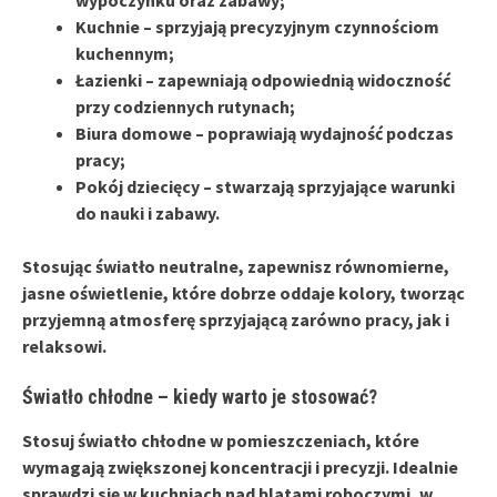
Kuchnie
– sprzyjają precyzyjnym czynnościom
kuchennym;
Łazienki
– zapewniają odpowiednią widoczność
przy codziennych rutynach;
Biura domowe
– poprawiają wydajność podczas
pracy;
Pokój dziecięcy
– stwarzają sprzyjające warunki
do nauki i zabawy.
Stosując światło neutralne, zapewnisz równomierne,
jasne oświetlenie, które dobrze oddaje kolory, tworząc
przyjemną atmosferę sprzyjającą zarówno pracy, jak i
relaksowi.
Światło chłodne – kiedy warto je stosować?
Stosuj
światło chłodne
w pomieszczeniach, które
wymagają zwiększonej koncentracji i precyzji. Idealnie
sprawdzi się w
kuchniach
nad blatami roboczymi, w