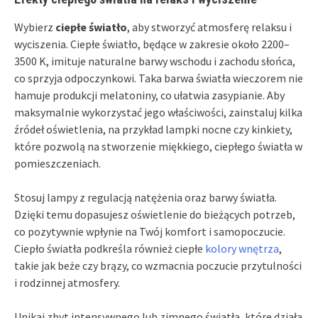
Wybierz
ciepłe światło
, aby stworzyć atmosferę relaksu i
wyciszenia. Ciepłe światło, będące w zakresie około 2200–
3500 K, imituje naturalne barwy wschodu i zachodu słońca,
co sprzyja odpoczynkowi. Taka barwa światła wieczorem nie
hamuje produkcji melatoniny, co ułatwia zasypianie. Aby
maksymalnie wykorzystać jego właściwości, zainstaluj kilka
źródeł oświetlenia, na przykład lampki nocne czy kinkiety,
które pozwolą na stworzenie miękkiego, ciepłego światła w
pomieszczeniach.
Stosuj lampy z regulacją natężenia oraz barwy światła.
Dzięki temu dopasujesz oświetlenie do bieżących potrzeb,
co pozytywnie wpłynie na Twój komfort i samopoczucie.
Ciepło światła podkreśla również ciepłe
kolory wnętrza
,
takie jak beże czy brązy, co wzmacnia poczucie przytulności
i rodzinnej atmosfery.
Unikaj zbyt intensywnego lub zimnego światła, które działa