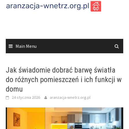
Skip
to
content
Main Menu
Jak świadomie dobrać barwę światła
do różnych pomieszczeń i ich funkcji w
domu
24 stycznia 2026
aranzacja-wnetrz.org.pl