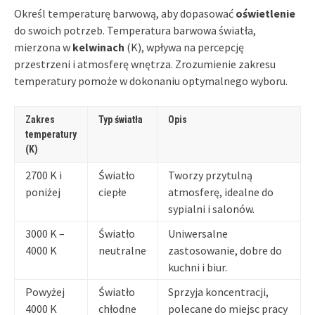
Określ temperaturę barwową, aby dopasować
oświetlenie
do swoich potrzeb. Temperatura barwowa światła,
mierzona w
kelwinach
(K), wpływa na percepcję
przestrzeni i atmosferę wnętrza. Zrozumienie zakresu
temperatury pomoże w dokonaniu optymalnego wyboru.
Zakres
Typ światła
Opis
temperatury
(K)
2700 K i
Światło
Tworzy przytulną
poniżej
ciepłe
atmosferę, idealne do
sypialni i salonów.
3000 K –
Światło
Uniwersalne
4000 K
neutralne
zastosowanie, dobre do
kuchni i biur.
Powyżej
Światło
Sprzyja koncentracji,
4000 K
chłodne
polecane do miejsc pracy