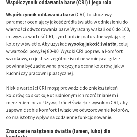
Współczynnik oddawania barw (CRI) i jego rola
Współczynnik oddawania barw
(CRI) to kluczowy
parametr oceniający jakość źródła światła w odniesieniu do
wierności odwzorowania barw. Wyrażany w skali od 0 do 100,
im wyższa wartość CRI, tym bardziej naturalne wydają się
kolory w świetle. Aby uzyskać
wysoką jakość światła
, celuj
w wartości powyżej 80-90. Wysoki CRI poprawia komfort
wzrokowy, co jest szczególnie istotne w miejsca, gdzie
powinna być zachowana precyzyjna ocena kolorów, jak w
kuchni czy pracowni plastycznej.
Niskie wartości CRI mogą prowadzić do zniekształceń
kolorów, co skutkuje utrudnionym ich rozróżnianiem i
męczeniem oczu. Używaj źródeł światła z wysokim CRI, aby
zapewnić sobie komfort i właściwe odwzorowanie kolorów,
co ma istotny wpływ na codzienne funkcjonowanie.
Znaczenie natężenia światła (lumen, luks) dla
komfortu