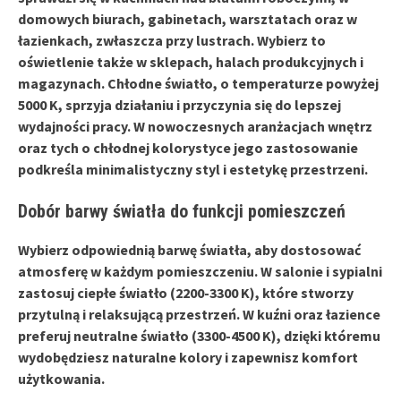
domowych
biurach
, gabinetach, warsztatach oraz w
łazienkach
, zwłaszcza przy lustrach. Wybierz to
oświetlenie także w
sklepach
, halach produkcyjnych i
magazynach. Chłodne światło, o temperaturze powyżej
5000 K
, sprzyja działaniu i przyczynia się do lepszej
wydajności pracy. W nowoczesnych aranżacjach wnętrz
oraz tych o chłodnej kolorystyce jego zastosowanie
podkreśla minimalistyczny styl i estetykę przestrzeni.
Dobór barwy światła do funkcji pomieszczeń
Wybierz odpowiednią barwę światła, aby dostosować
atmosferę w każdym pomieszczeniu. W
salonie
i
sypialni
zastosuj ciepłe światło (2200-3300 K), które stworzy
przytulną i relaksującą przestrzeń. W
kuźni
oraz
łazience
preferuj neutralne światło (3300-4500 K), dzięki któremu
wydobędziesz naturalne kolory i zapewnisz komfort
użytkowania.