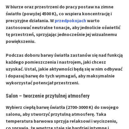
W
biurze
oraz przestrzeni do pracy postaw na zimne
światło (powyżej 4500 K), co wspiera koncentrację i
precyzyjne działania. W
przedpokojach
warto
zastosować neutralne tonacje, aby jednolicie oświetlić
tę przestrzeń, sprzyjając jednocześnie jej wizualnemu
powiększeniu.
Podczas doboru barwy światła zastanów się nad funkcją
każdego pomieszczenia i nastrojem, jaki chcesz
uzyskać. Ustal, jakie aktywności będą się w nim odbywać
i dopasuj barwę do tych wymagań, aby maksymalnie
wykorzystać potencjał przestrzeni.
Salon – tworzenie przytulnej atmosfery
Wybierz
ciepłą barwę światła
(2700-3000 K) do swojego
salonu, aby stworzyć przytulną atmosferę. Taka
temperatura barwowa sprzyja relaksowi i wyciszeniu,
co sprawia, że wnętrze staje się bardziej intymne i