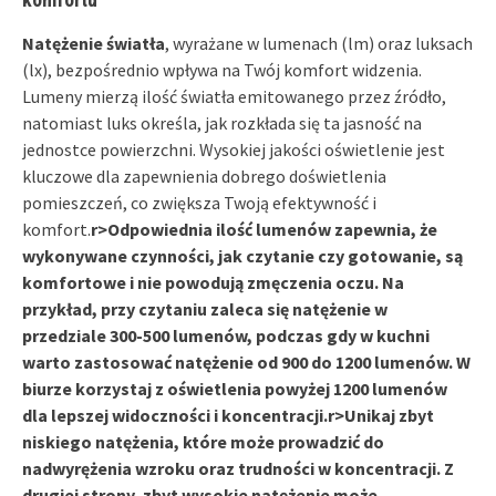
Natężenie światła
, wyrażane w lumenach (lm) oraz luksach
(lx), bezpośrednio wpływa na Twój komfort widzenia.
Lumeny mierzą ilość światła emitowanego przez źródło,
natomiast luks określa, jak rozkłada się ta jasność na
jednostce powierzchni. Wysokiej jakości oświetlenie jest
kluczowe dla zapewnienia dobrego doświetlenia
pomieszczeń, co zwiększa Twoją efektywność i
komfort.
r>Odpowiednia ilość lumenów zapewnia, że
wykonywane czynności, jak czytanie czy gotowanie, są
komfortowe i nie powodują zmęczenia oczu. Na
przykład, przy czytaniu zaleca się natężenie w
przedziale 300-500 lumenów, podczas gdy w kuchni
warto zastosować natężenie od 900 do 1200 lumenów. W
biurze korzystaj z oświetlenia powyżej 1200 lumenów
dla lepszej widoczności i koncentracji.
r>Unikaj zbyt
niskiego natężenia, które może prowadzić do
nadwyrężenia wzroku oraz trudności w koncentracji. Z
drugiej strony, zbyt wysokie natężenie może