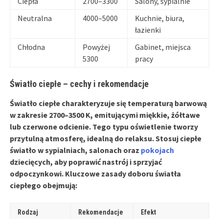
Ciepła
2700–3300
Salony, sypialnie
Neutralna
4000–5000
Kuchnie, biura,
łazienki
Chłodna
Powyżej
Gabinet, miejsca
5300
pracy
Światło ciepłe – cechy i rekomendacje
Światło ciepłe
charakteryzuje się temperaturą barwową
w zakresie 2700–3500 K, emitującymi miękkie, żółtawe
lub czerwone odcienie. Tego typu oświetlenie tworzy
przytulną atmosferę
, idealną do relaksu. Stosuj ciepłe
światło w
sypialniach
,
salonach
oraz
pokojach
dziecięcych
, aby poprawić nastrój i sprzyjać
odpoczynkowi. Kluczowe zasady doboru światła
ciepłego obejmują:
Rodzaj
Rekomendacje
Efekt