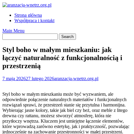
Skip
to
Strona główna
content
Współpraca i kontakt
Main Menu
Styl boho w małym mieszkaniu: jak
łączyć naturalność z funkcjonalnością i
przestrzenią
7 maja 2026
27 lutego 2026
aranzacja-wnetrz.org.pl
Styl boho w małym mieszkaniu może być wyzwaniem, ale
odpowiednie połączenie naturalnych materiałów i funkcjonalnych
rozwiązań sprawi, że przestrzeń stanie się przytulna i harmonijna.
Wybierając jasne kolory, takie jak biel czy beż, oraz meble z litego
drewna czy rattanu, możesz stworzyć atmosferę, która nie
przytłoczy wnętrza. Kluczem jest umiejętne łączenie elementów,
które wprowadzą zarówno estetykę, jak i praktyczność, pozwalając
jednocześnie na zachowanie przestronności w małej przestrzeni.