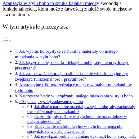
Aranżacja w stylu boho to sztuka balansu między
swobodą a
funkcjonalnością, która może z łatwością znaleźć swoje miejsce w
Twoim domu.
W tym artykule przeczytasz
Jak wybrać kolorystykę i naturalne materiały do małego
mieszkania w stylu boho?
Jak łączyć meble, dodatki i tekstylia boho, aby nie przytłoczyć
przestrzeni?
Jak zastosować dekoracje roślinne i meble wielofunkcyjne, by
zwiększyć funkcjonalność i przytulność?
Aranżacyjne triki oszczędzające miejsce w małym mieszkaniu w
stylu boho
Najczęstsze błędy w urządzaniu małego mieszkania w stylu boho
FAQ – najczęściej zadawane pytania
Jak dbać o naturalne materiały w stylu boho, aby zachowały
trwałość w małym mieszkaniu?
Co zrobić, gdy rośliny w stylu boho nie rosną dobrze w
małym mieszkaniu?
Kiedy meble wielofunkcyjne w stylu boho mogą nie
sprawdzić się w małej przestrzeni?
Jak rozwiązać problem nadmiaru dekoracji boho, który może