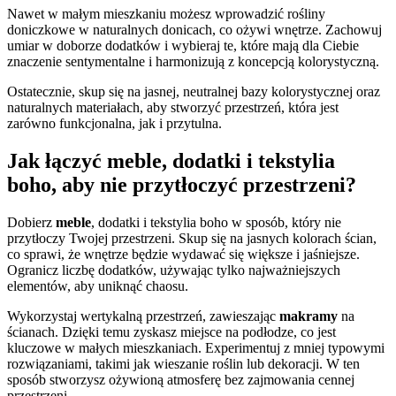
Nawet w małym mieszkaniu możesz wprowadzić rośliny
doniczkowe w naturalnych donicach, co ożywi wnętrze. Zachowuj
umiar w doborze dodatków i wybieraj te, które mają dla Ciebie
znaczenie sentymentalne i harmonizują z koncepcją kolorystyczną.
Ostatecznie, skup się na jasnej, neutralnej bazy kolorystycznej oraz
naturalnych materiałach, aby stworzyć przestrzeń, która jest
zarówno funkcjonalna, jak i przytulna.
Jak łączyć meble, dodatki i tekstylia
boho, aby nie przytłoczyć przestrzeni?
Dobierz
meble
, dodatki i tekstylia boho w sposób, który nie
przytłoczy Twojej przestrzeni. Skup się na jasnych kolorach ścian,
co sprawi, że wnętrze będzie wydawać się większe i jaśniejsze.
Ogranicz liczbę dodatków, używając tylko najważniejszych
elementów, aby uniknąć chaosu.
Wykorzystaj wertykalną przestrzeń, zawieszając
makramy
na
ścianach. Dzięki temu zyskasz miejsce na podłodze, co jest
kluczowe w małych mieszkaniach. Experimentuj z mniej typowymi
rozwiązaniami, takimi jak wieszanie roślin lub dekoracji. W ten
sposób stworzysz ożywioną atmosferę bez zajmowania cennej
przestrzeni.