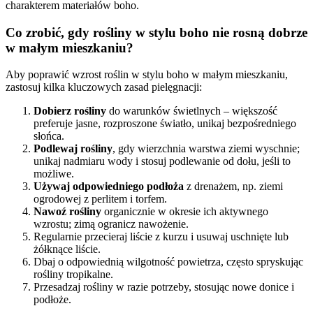
charakterem materiałów boho.
Co zrobić, gdy rośliny w stylu boho nie rosną dobrze
w małym mieszkaniu?
Aby poprawić wzrost roślin w stylu boho w małym mieszkaniu,
zastosuj kilka kluczowych zasad pielęgnacji:
Dobierz rośliny
do warunków świetlnych – większość
preferuje jasne, rozproszone światło, unikaj bezpośredniego
słońca.
Podlewaj rośliny
, gdy wierzchnia warstwa ziemi wyschnie;
unikaj nadmiaru wody i stosuj podlewanie od dołu, jeśli to
możliwe.
Używaj odpowiedniego podłoża
z drenażem, np. ziemi
ogrodowej z perlitem i torfem.
Nawoź rośliny
organicznie w okresie ich aktywnego
wzrostu; zimą ogranicz nawożenie.
Regularnie przecieraj liście z kurzu i usuwaj uschnięte lub
żółknące liście.
Dbaj o odpowiednią wilgotność powietrza, często spryskując
rośliny tropikalne.
Przesadzaj rośliny w razie potrzeby, stosując nowe donice i
podłoże.