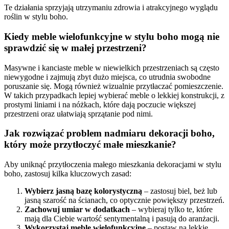
Te działania sprzyjają utrzymaniu zdrowia i atrakcyjnego wyglądu
roślin w stylu boho.
Kiedy meble wielofunkcyjne w stylu boho mogą nie
sprawdzić się w małej przestrzeni?
Masywne i kanciaste meble w niewielkich przestrzeniach są często
niewygodne i zajmują zbyt dużo miejsca, co utrudnia swobodne
poruszanie się. Mogą również wizualnie przytłaczać pomieszczenie.
W takich przypadkach lepiej wybierać meble o lekkiej konstrukcji, z
prostymi liniami i na nóżkach, które dają poczucie większej
przestrzeni oraz ułatwiają sprzątanie pod nimi.
Jak rozwiązać problem nadmiaru dekoracji boho,
który może przytłoczyć małe mieszkanie?
Aby uniknąć przytłoczenia małego mieszkania dekoracjami w stylu
boho, zastosuj kilka kluczowych zasad:
Wybierz jasną bazę kolorystyczną
– zastosuj biel, beż lub
jasną szarość na ścianach, co optycznie powiększy przestrzeń.
Zachowuj umiar w dodatkach
– wybieraj tylko te, które
mają dla Ciebie wartość sentymentalną i pasują do aranżacji.
Wykorzystaj meble wielofunkcyjne
– postaw na lekkie