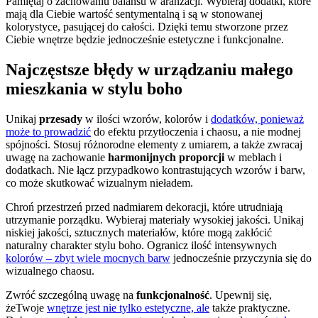
Pamiętaj o zachowaniu balansu w aranżacji. Wybieraj dodatki, które
mają dla Ciebie wartość sentymentalną i są w stonowanej
kolorystyce, pasującej do całości. Dzięki temu stworzone przez
Ciebie wnętrze będzie jednocześnie estetyczne i funkcjonalne.
Najczęstsze błędy w urządzaniu małego
mieszkania w stylu boho
Unikaj
przesady
w ilości wzorów, kolorów i
dodatków, ponieważ
może to prowadzić
do efektu przytłoczenia i chaosu, a nie modnej
spójności. Stosuj różnorodne elementy z umiarem, a także zwracaj
uwagę na zachowanie
harmonijnych proporcji
w meblach i
dodatkach. Nie łącz przypadkowo kontrastujących wzorów i barw,
co może skutkować wizualnym nieładem.
Chroń przestrzeń przed nadmiarem dekoracji, które utrudniają
utrzymanie porządku. Wybieraj materiały wysokiej jakości. Unikaj
niskiej jakości, sztucznych materiałów, które mogą zakłócić
naturalny charakter stylu boho. Ogranicz ilość intensywnych
kolorów – zbyt wiele mocnych barw
jednocześnie przyczynia się do
wizualnego chaosu.
Zwróć szczególną uwagę na
funkcjonalność
. Upewnij się,
żeTwoje
wnętrze jest nie tylko estetyczne, ale
także praktyczne.