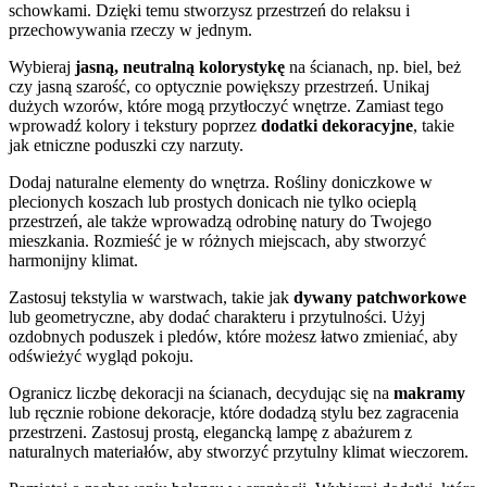
schowkami. Dzięki temu stworzysz przestrzeń do relaksu i
przechowywania rzeczy w jednym.
Wybieraj
jasną, neutralną kolorystykę
na ścianach, np. biel, beż
czy jasną szarość, co optycznie powiększy przestrzeń. Unikaj
dużych wzorów, które mogą przytłoczyć wnętrze. Zamiast tego
wprowadź kolory i tekstury poprzez
dodatki dekoracyjne
, takie
jak etniczne poduszki czy narzuty.
Dodaj naturalne elementy do wnętrza. Rośliny doniczkowe w
plecionych koszach lub prostych donicach nie tylko ocieplą
przestrzeń, ale także wprowadzą odrobinę natury do Twojego
mieszkania. Rozmieść je w różnych miejscach, aby stworzyć
harmonijny klimat.
Zastosuj tekstylia w warstwach, takie jak
dywany patchworkowe
lub geometryczne, aby dodać charakteru i przytulności. Użyj
ozdobnych poduszek i pledów, które możesz łatwo zmieniać, aby
odświeżyć wygląd pokoju.
Ogranicz liczbę dekoracji na ścianach, decydując się na
makramy
lub ręcznie robione dekoracje, które dodadzą stylu bez zagracenia
przestrzeni. Zastosuj prostą, elegancką lampę z abażurem z
naturalnych materiałów, aby stworzyć przytulny klimat wieczorem.