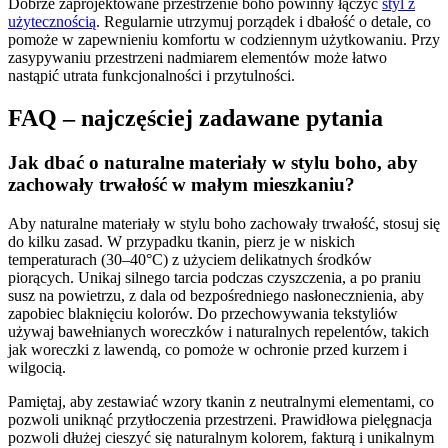
Dobrze zaprojektowane przestrzenie boho powinny łączyć
styl z
użytecznością
. Regularnie utrzymuj porządek i dbałość o detale, co
pomoże w zapewnieniu komfortu w codziennym użytkowaniu. Przy
zasypywaniu przestrzeni nadmiarem elementów może łatwo
nastąpić utrata funkcjonalności i przytulności.
FAQ – najczęściej zadawane pytania
Jak dbać o naturalne materiały w stylu boho, aby
zachowały trwałość w małym mieszkaniu?
Aby naturalne materiały w stylu boho zachowały trwałość, stosuj się
do kilku zasad. W przypadku tkanin, pierz je w niskich
temperaturach (30–40°C) z użyciem delikatnych środków
piorących. Unikaj silnego tarcia podczas czyszczenia, a po praniu
susz na powietrzu, z dala od bezpośredniego nasłonecznienia, aby
zapobiec blaknięciu kolorów. Do przechowywania tekstyliów
używaj bawełnianych woreczków i naturalnych repelentów, takich
jak woreczki z lawendą, co pomoże w ochronie przed kurzem i
wilgocią.
Pamiętaj, aby zestawiać wzory tkanin z neutralnymi elementami, co
pozwoli uniknąć przytłoczenia przestrzeni. Prawidłowa pielęgnacja
pozwoli dłużej cieszyć się naturalnym kolorem, fakturą i unikalnym