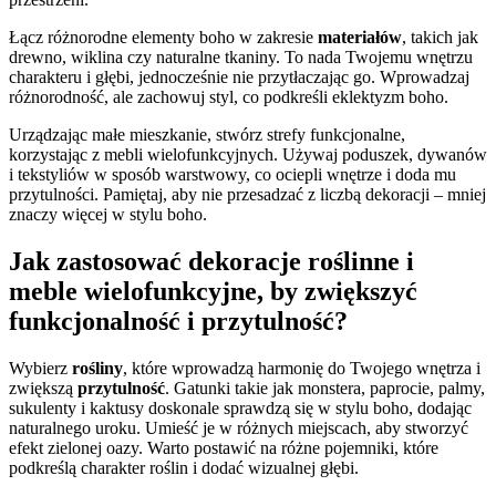
Łącz różnorodne elementy boho w zakresie
materiałów
, takich jak
drewno, wiklina czy naturalne tkaniny. To nada Twojemu wnętrzu
charakteru i głębi, jednocześnie nie przytłaczając go. Wprowadzaj
różnorodność, ale zachowuj styl, co podkreśli eklektyzm boho.
Urządzając małe mieszkanie, stwórz strefy funkcjonalne,
korzystając z mebli wielofunkcyjnych. Używaj poduszek, dywanów
i tekstyliów w sposób warstwowy, co ociepli wnętrze i doda mu
przytulności. Pamiętaj, aby nie przesadzać z liczbą dekoracji – mniej
znaczy więcej w stylu boho.
Jak zastosować dekoracje roślinne i
meble wielofunkcyjne, by zwiększyć
funkcjonalność i przytulność?
Wybierz
rośliny
, które wprowadzą harmonię do Twojego wnętrza i
zwiększą
przytulność
. Gatunki takie jak monstera, paprocie, palmy,
sukulenty i kaktusy doskonale sprawdzą się w stylu boho, dodając
naturalnego uroku. Umieść je w różnych miejscach, aby stworzyć
efekt zielonej oazy. Warto postawić na różne pojemniki, które
podkreślą charakter roślin i dodać wizualnej głębi.