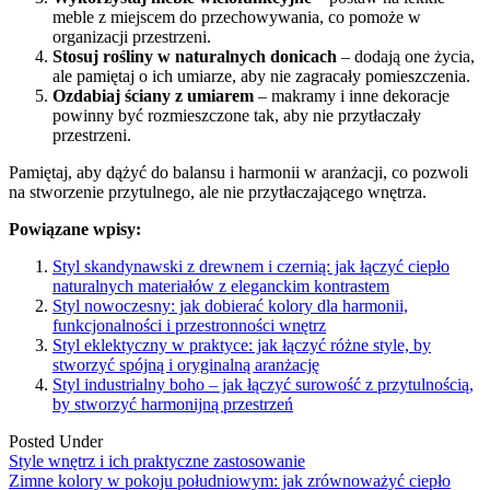
meble z miejscem do przechowywania, co pomoże w
organizacji przestrzeni.
Stosuj rośliny w naturalnych donicach
– dodają one życia,
ale pamiętaj o ich umiarze, aby nie zagracały pomieszczenia.
Ozdabiaj ściany z umiarem
– makramy i inne dekoracje
powinny być rozmieszczone tak, aby nie przytłaczały
przestrzeni.
Pamiętaj, aby dążyć do balansu i harmonii w aranżacji, co pozwoli
na stworzenie przytulnego, ale nie przytłaczającego wnętrza.
Powiązane wpisy:
Styl skandynawski z drewnem i czernią: jak łączyć ciepło
naturalnych materiałów z eleganckim kontrastem
Styl nowoczesny: jak dobierać kolory dla harmonii,
funkcjonalności i przestronności wnętrz
Styl eklektyczny w praktyce: jak łączyć różne style, by
stworzyć spójną i oryginalną aranżację
Styl industrialny boho – jak łączyć surowość z przytulnością,
by stworzyć harmonijną przestrzeń
Posted Under
Style wnętrz i ich praktyczne zastosowanie
Post
Zimne kolory w pokoju południowym: jak zrównoważyć ciepło