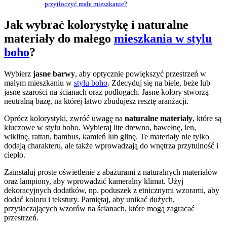
przytłoczyć małe mieszkanie?
Jak wybrać kolorystykę i naturalne
materiały do małego
mieszkania w stylu
boho
?
Wybierz
jasne barwy
, aby optycznie powiększyć przestrzeń w
małym mieszkaniu w
stylu boho
. Zdecyduj się na biele, beże lub
jasne szarości na ścianach oraz podłogach. Jasne kolory stworzą
neutralną bazę, na której łatwo zbudujesz resztę aranżacji.
Oprócz kolorystyki, zwróć uwagę na
naturalne materiały
, które są
kluczowe w stylu boho. Wybieraj lite drewno, bawełnę, len,
wiklinę, rattan, bambus, kamień lub glinę. Te materiały nie tylko
dodają charakteru, ale także wprowadzają do wnętrza przytulność i
ciepło.
Zainstaluj proste oświetlenie z abażurami z naturalnych materiałów
oraz lampiony, aby wprowadzić kameralny klimat. Użyj
dekoracyjnych dodatków, np. poduszek z etnicznymi wzorami, aby
dodać koloru i tekstury. Pamiętaj, aby unikać dużych,
przytłaczających wzorów na ścianach, które mogą zagracać
przestrzeń.