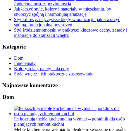
funkcjonalność z przytulnością
Jak łączyć style, kolory i materiały w mieszkaniu, by
stworzyć spójną i harmonijną aranżację
Styl loftowy: najczęstsze błędy w aranżacji i jak stworzyć
spójną, funkcjonalną przestrzeń
Styl śródziemnomorski w praktyce: kluczowe cechy, zasady i
inspiracje do aranżacji wnętrz
Kategorie
Dom
Inne tematy
Kolory ścian, palety i akcenty
Style wnętrz i ich praktyczne zastosowanie
Najnowsze komentarze
Dom
Ile kosztują meble kuchenne na wymiar – poradnik dla osób
planujących remont kuchni
Meble kuchenne na wymiar to idealne rozwiązanie dla osób,