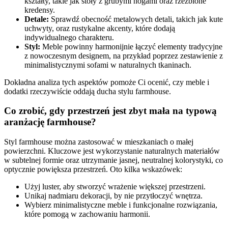
kształty, takie jak stoły z grubymi nogami oraz rzeźbione
kredensy.
Detale:
Sprawdź obecność metalowych detali, takich jak kute
uchwyty, oraz rustykalne akcenty, które dodają
indywidualnego charakteru.
Styl:
Meble powinny harmonijnie łączyć elementy tradycyjne
z nowoczesnym designem, na przykład poprzez zestawienie z
minimalistycznymi sofami w naturalnych tkaninach.
Dokładna analiza tych aspektów pomoże Ci ocenić, czy meble i
dodatki rzeczywiście oddają ducha stylu farmhouse.
Co zrobić, gdy przestrzeń jest zbyt mała na typową
aranżację farmhouse?
Styl farmhouse można zastosować w mieszkaniach o małej
powierzchni. Kluczowe jest wykorzystanie naturalnych materiałów
w subtelnej formie oraz utrzymanie jasnej, neutralnej kolorystyki, co
optycznie powiększa przestrzeń. Oto kilka wskazówek:
Użyj luster, aby stworzyć wrażenie większej przestrzeni.
Unikaj nadmiaru dekoracji, by nie przytłoczyć wnętrza.
Wybierz minimalistyczne meble i funkcjonalne rozwiązania,
które pomogą w zachowaniu harmonii.