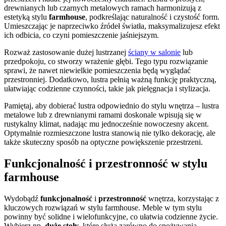
drewnianych lub czarnych metalowych ramach harmonizują z
estetyką stylu
farmhouse
, podkreślając naturalność i czystość form.
Umieszczając je naprzeciwko źródeł światła, maksymalizujesz efekt
ich odbicia, co czyni pomieszczenie jaśniejszym.
Rozważ zastosowanie dużej lustrzanej
ściany w salonie
lub
przedpokoju, co stworzy wrażenie głębi. Tego typu rozwiązanie
sprawi, że nawet niewielkie pomieszczenia będą wyglądać
przestronniej. Dodatkowo, lustra pełnią ważną funkcję praktyczną,
ułatwiając codzienne czynności, takie jak pielęgnacja i stylizacja.
Pamiętaj, aby dobierać lustra odpowiednio do stylu wnętrza – lustra
metalowe lub z drewnianymi ramami doskonale wpisują się w
rustykalny klimat, nadając mu jednocześnie nowoczesny akcent.
Optymalnie rozmieszczone lustra stanowią nie tylko dekorację, ale
także skuteczny sposób na optyczne powiększenie przestrzeni.
Funkcjonalność i przestronność w stylu
farmhouse
Wydobądź
funkcjonalność
i
przestronność
wnętrza, korzystając z
kluczowych rozwiązań w stylu farmhouse. Meble w tym stylu
powinny być solidne i wielofunkcyjne, co ułatwia codzienne życie.
Wybierz np.
duże stoły
, które służą zarówno do spożywania