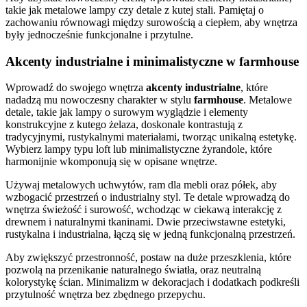
takie jak metalowe lampy czy detale z kutej stali. Pamiętaj o
zachowaniu równowagi między surowością a ciepłem, aby wnętrza
były jednocześnie funkcjonalne i przytulne.
Akcenty industrialne i minimalistyczne w farmhouse
Wprowadź do swojego wnętrza
akcenty industrialne
, które
nadadzą mu nowoczesny charakter w stylu
farmhouse
. Metalowe
detale, takie jak lampy o surowym wyglądzie i elementy
konstrukcyjne z kutego żelaza, doskonale kontrastują z
tradycyjnymi, rustykalnymi materiałami, tworząc unikalną estetykę.
Wybierz lampy typu loft lub minimalistyczne żyrandole, które
harmonijnie wkomponują się w opisane wnętrze.
Używaj metalowych uchwytów, ram dla mebli oraz półek, aby
wzbogacić przestrzeń o industrialny styl. Te detale wprowadzą do
wnętrza świeżość i surowość, wchodząc w ciekawą interakcję z
drewnem i naturalnymi tkaninami. Dwie przeciwstawne estetyki,
rustykalna i industrialna, łączą się w jedną funkcjonalną przestrzeń.
Aby zwiększyć przestronność, postaw na duże przeszklenia, które
pozwolą na przenikanie naturalnego światła, oraz neutralną
kolorystykę ścian. Minimalizm w dekoracjach i dodatkach podkreśli
przytulność wnętrza bez zbędnego przepychu.