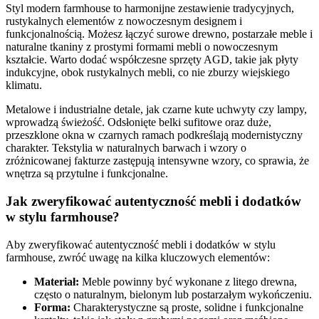
Styl modern farmhouse to harmonijne zestawienie tradycyjnych,
rustykalnych elementów z nowoczesnym designem i
funkcjonalnością. Możesz łączyć surowe drewno, postarzałe meble i
naturalne tkaniny z prostymi formami mebli o nowoczesnym
kształcie. Warto dodać współczesne sprzęty AGD, takie jak płyty
indukcyjne, obok rustykalnych mebli, co nie zburzy wiejskiego
klimatu.
Metalowe i industrialne detale, jak czarne kute uchwyty czy lampy,
wprowadzą świeżość. Odsłonięte belki sufitowe oraz duże,
przeszklone okna w czarnych ramach podkreślają modernistyczny
charakter. Tekstylia w naturalnych barwach i wzory o
zróżnicowanej fakturze zastępują intensywne wzory, co sprawia, że
wnętrza są przytulne i funkcjonalne.
Jak zweryfikować autentyczność mebli i dodatków
w stylu farmhouse?
Aby zweryfikować autentyczność mebli i dodatków w stylu
farmhouse, zwróć uwagę na kilka kluczowych elementów:
Materiał:
Meble powinny być wykonane z litego drewna,
często o naturalnym, bielonym lub postarzałym wykończeniu.
Forma:
Charakterystyczne są proste, solidne i funkcjonalne