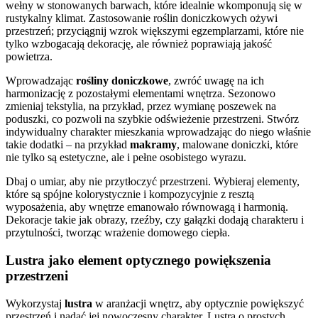
wełny w stonowanych barwach, które idealnie wkomponują się w
rustykalny klimat. Zastosowanie roślin doniczkowych ożywi
przestrzeń; przyciągnij wzrok większymi egzemplarzami, które nie
tylko wzbogacają dekorację, ale również poprawiają jakość
powietrza.
Wprowadzając
rośliny doniczkowe
, zwróć uwagę na ich
harmonizację z pozostałymi elementami wnętrza. Sezonowo
zmieniaj tekstylia, na przykład, przez wymianę poszewek na
poduszki, co pozwoli na szybkie odświeżenie przestrzeni. Stwórz
indywidualny charakter mieszkania wprowadzając do niego właśnie
takie dodatki – na przykład
makramy
, malowane doniczki, które
nie tylko są estetyczne, ale i pełne osobistego wyrazu.
Dbaj o umiar, aby nie przytłoczyć przestrzeni. Wybieraj elementy,
które są spójne kolorystycznie i kompozycyjnie z resztą
wyposażenia, aby wnętrze emanowało równowagą i harmonią.
Dekoracje takie jak obrazy, rzeźby, czy gałązki dodają charakteru i
przytulności, tworząc wrażenie domowego ciepła.
Lustra jako element optycznego powiększenia
przestrzeni
Wykorzystaj
lustra
w aranżacji wnętrz, aby optycznie powiększyć
przestrzeń i nadać jej nowoczesny charakter. Lustra o prostych,