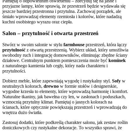
Pamiętaj o odpowiednim oświetleniu – zdecyduj się na jasne i
przyjazne lampy, które sprawią, że przestrzeń będzie wydawała się
jeszcze bardziej przestronna i przytulna. Zachowaj porządek, ale
śmiało wprowadzaj elementy rzemiosła i kolorów, które nadadzą
kuchni osobistego wyrazu oraz ciepła.
Salon – przytulność i otwarta przestrzeń
Stwórz w swoim salonie w stylu
farmhouse
przestrzeń, która łączy
przytulność
z otwartą przestrzenią. Wybierz układ, który umożliwia
swobodny ruch i integrację domowników, eliminując zbędne ściany
działowe. Centralnym punktem pomieszczenia może być
kominek
z naturalnego kamienia lub cegły, który nada charakteru i
przytulności.
Dobierz meble, które zapewniają wygodę i rustykalny styl.
Sofy
w
neutralnych kolorach,
drewno
w formie stołów i designerskie,
wygodne krzesła to elementy, które wprowadzą harmonię i komfort.
Naturalne tkaniny, jak bawełna czy len, w zasłonach i poduszkach,
wzmocnią przytulny klimat. Pamiętaj o jasnych kolorach na
ścianach, które optycznie powiększają przestrzeń i wprowadzają do
wnętrza dużo światła.
Zastosuj dodatki, które podkreślą charakter salonu, jak zestaw roślin
doniczkowych czy rustykalne dekoracje. To wszystko sprawi, że