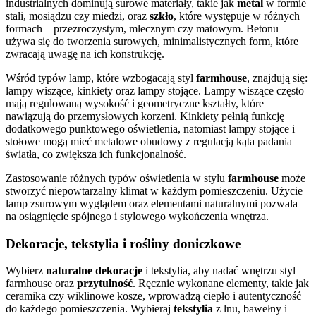
industrialnych dominują surowe materiały, takie jak
metal
w formie
stali, mosiądzu czy miedzi, oraz
szkło
, które występuje w różnych
formach – przezroczystym, mlecznym czy matowym. Betonu
używa się do tworzenia surowych, minimalistycznych form, które
zwracają uwagę na ich konstrukcję.
Wśród typów lamp, które wzbogacają styl
farmhouse
, znajdują się:
lampy wiszące, kinkiety oraz lampy stojące. Lampy wiszące często
mają regulowaną wysokość i geometryczne kształty, które
nawiązują do przemysłowych korzeni. Kinkiety pełnią funkcję
dodatkowego punktowego oświetlenia, natomiast lampy stojące i
stołowe mogą mieć metalowe obudowy z regulacją kąta padania
światła, co zwiększa ich funkcjonalność.
Zastosowanie różnych typów oświetlenia w stylu
farmhouse
może
stworzyć niepowtarzalny klimat w każdym pomieszczeniu. Użycie
lamp zsurowym wyglądem oraz elementami naturalnymi pozwala
na osiągnięcie spójnego i stylowego wykończenia wnętrza.
Dekoracje, tekstylia i rośliny doniczkowe
Wybierz
naturalne dekoracje
i tekstylia, aby nadać wnętrzu styl
farmhouse oraz
przytulność
. Ręcznie wykonane elementy, takie jak
ceramika czy wiklinowe kosze, wprowadzą ciepło i autentyczność
do każdego pomieszczenia. Wybieraj
tekstylia
z lnu, bawełny i