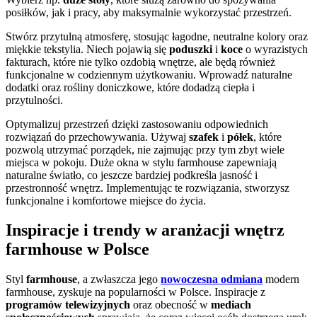
posiłków, jak i pracy, aby maksymalnie wykorzystać przestrzeń.
Stwórz przytulną atmosferę, stosując łagodne, neutralne kolory oraz
miękkie tekstylia. Niech pojawią się
poduszki
i
koce
o wyrazistych
fakturach, które nie tylko ozdobią wnętrze, ale będą również
funkcjonalne w codziennym użytkowaniu. Wprowadź naturalne
dodatki oraz rośliny doniczkowe, które dodadzą ciepła i
przytulności.
Optymalizuj przestrzeń dzięki zastosowaniu odpowiednich
rozwiązań do przechowywania. Używaj
szafek
i
półek
, które
pozwolą utrzymać porządek, nie zajmując przy tym zbyt wiele
miejsca w pokoju. Duże okna w stylu farmhouse zapewniają
naturalne światło, co jeszcze bardziej podkreśla jasność i
przestronność wnętrz. Implementując te rozwiązania, stworzysz
funkcjonalne i komfortowe miejsce do życia.
Inspiracje i trendy w aranżacji wnętrz
farmhouse w Polsce
Styl
farmhouse
, a zwłaszcza jego
nowoczesna odmiana
modern
farmhouse, zyskuje na popularności w Polsce. Inspiracje z
programów telewizyjnych
oraz obecność w
mediach