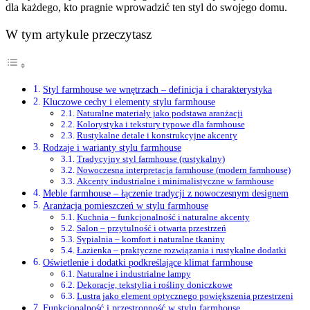
dla każdego, kto pragnie wprowadzić ten styl do swojego domu.
W tym artykule przeczytasz
Styl farmhouse we wnętrzach – definicja i charakterystyka
Kluczowe cechy i elementy stylu farmhouse
Naturalne materiały jako podstawa aranżacji
Kolorystyka i tekstury typowe dla farmhouse
Rustykalne detale i konstrukcyjne akcenty
Rodzaje i warianty stylu farmhouse
Tradycyjny styl farmhouse (rustykalny)
Nowoczesna interpretacja farmhouse (modern farmhouse)
Akcenty industrialne i minimalistyczne w farmhouse
Meble farmhouse – łączenie tradycji z nowoczesnym designem
Aranżacja pomieszczeń w stylu farmhouse
Kuchnia – funkcjonalność i naturalne akcenty
Salon – przytulność i otwarta przestrzeń
Sypialnia – komfort i naturalne tkaniny
Łazienka – praktyczne rozwiązania i rustykalne dodatki
Oświetlenie i dodatki podkreślające klimat farmhouse
Naturalne i industrialne lampy
Dekoracje, tekstylia i rośliny doniczkowe
Lustra jako element optycznego powiększenia przestrzeni
Funkcjonalność i przestronność w stylu farmhouse