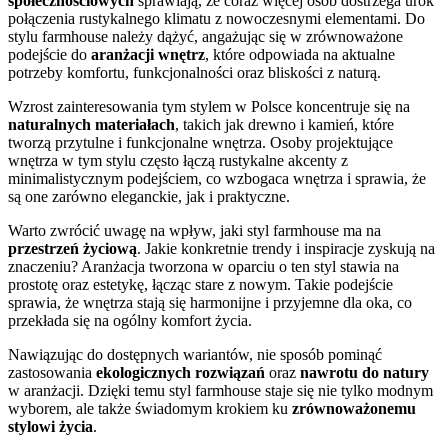
społecznościowych
sprawiają, że coraz więcej osób dostrzega urok
połączenia rustykalnego klimatu z nowoczesnymi elementami. Do
stylu farmhouse należy dążyć, angażując się w zrównoważone
podejście do
aranżacji wnętrz
, które odpowiada na aktualne
potrzeby komfortu, funkcjonalności oraz bliskości z naturą.
Wzrost zainteresowania tym stylem w Polsce koncentruje się na
naturalnych materiałach
, takich jak drewno i kamień, które
tworzą przytulne i funkcjonalne wnętrza. Osoby projektujące
wnętrza w tym stylu często łączą rustykalne akcenty z
minimalistycznym podejściem, co wzbogaca wnętrza i sprawia, że
są one zarówno eleganckie, jak i praktyczne.
Warto zwrócić uwagę na wpływ, jaki styl farmhouse ma na
przestrzeń życiową
. Jakie konkretnie trendy i inspiracje zyskują na
znaczeniu? Aranżacja tworzona w oparciu o ten styl stawia na
prostotę oraz estetykę, łącząc stare z nowym. Takie podejście
sprawia, że wnętrza stają się harmonijne i przyjemne dla oka, co
przekłada się na ogólny komfort życia.
Nawiązując do dostępnych wariantów, nie sposób pominąć
zastosowania
ekologicznych rozwiązań
oraz
nawrotu do natury
w aranżacji. Dzięki temu styl farmhouse staje się nie tylko modnym
wyborem, ale także świadomym krokiem ku
zrównoważonemu
stylowi życia
.