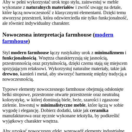
Aby w pełni wykorzystać urok tego stylu, zainwestuj w meble
wykonane z
naturalnych materiałów
i zwróć uwagę na detale,
które łączą nowoczesność z klasycznymi elementami. Dzięki temu
stworzysz przestrzeń, która odzwierciedla nie tylko funkcjonalność,
ale również indywidualny charakter.
Nowoczesna interpretacja farmhouse (
modern
farmhouse
)
Styl
modern farmhouse
łączy rustykalny urok z
minimalizmem
i
funkcjonalnością
. Wnętrza charakteryzują się jasnością,
przestronnością oraz przytulnością, dzięki czemu stają się miejscem
sprzyjającym relaksowi. Wykorzystuj naturalne materiały, takie jak
drewno
, kamień i metal, aby stworzyć harmonię między tradycją a
nowoczesnością.
Typowe elementy nowoczesnego farmhouse obejmują odsłonięte
belki stropowe, przestronne otwarte przestrzenie oraz neutralną
kolorystykę, w której dominują biele, beże, szarości i zgaszone
zielenie. Inwestuj w
minimalistyczne meble
, które łączą w sobie
wygodę i elegancję. Dobierz dodatki, takie jak
ceramika
manufakturowa oraz ręcznie wykonane tekstylia, by podkreślić
wyjątkowy charakter wnętrza.
Aby uzyskać nowoczesny efekt, wprowadź elementy industrialne,