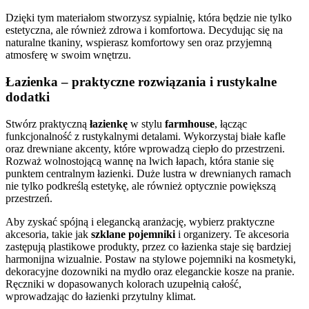
Dzięki tym materiałom stworzysz sypialnię, która będzie nie tylko
estetyczna, ale również zdrowa i komfortowa. Decydując się na
naturalne tkaniny, wspierasz komfortowy sen oraz przyjemną
atmosferę w swoim wnętrzu.
Łazienka – praktyczne rozwiązania i rustykalne
dodatki
Stwórz praktyczną
łazienkę
w stylu
farmhouse
, łącząc
funkcjonalność z rustykalnymi detalami. Wykorzystaj białe kafle
oraz drewniane akcenty, które wprowadzą ciepło do przestrzeni.
Rozważ wolnostojącą wannę na lwich łapach, która stanie się
punktem centralnym łazienki. Duże lustra w drewnianych ramach
nie tylko podkreślą estetykę, ale również optycznie powiększą
przestrzeń.
Aby zyskać spójną i elegancką aranżację, wybierz praktyczne
akcesoria, takie jak
szklane pojemniki
i organizery. Te akcesoria
zastępują plastikowe produkty, przez co łazienka staje się bardziej
harmonijna wizualnie. Postaw na stylowe pojemniki na kosmetyki,
dekoracyjne dozowniki na mydło oraz eleganckie kosze na pranie.
Ręczniki w dopasowanych kolorach uzupełnią całość,
wprowadzając do łazienki przytulny klimat.