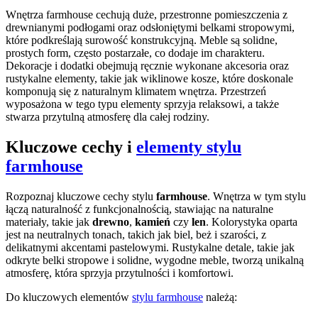
Wnętrza farmhouse cechują duże, przestronne pomieszczenia z
drewnianymi podłogami oraz odsłoniętymi belkami stropowymi,
które podkreślają surowość konstrukcyjną. Meble są solidne,
prostych form, często postarzałe, co dodaje im charakteru.
Dekoracje i dodatki obejmują ręcznie wykonane akcesoria oraz
rustykalne elementy, takie jak wiklinowe kosze, które doskonale
komponują się z naturalnym klimatem wnętrza. Przestrzeń
wyposażona w tego typu elementy sprzyja relaksowi, a także
stwarza przytulną atmosferę dla całej rodziny.
Kluczowe cechy i
elementy stylu
farmhouse
Rozpoznaj kluczowe cechy stylu
farmhouse
. Wnętrza w tym stylu
łączą naturalność z funkcjonalnością, stawiając na naturalne
materiały, takie jak
drewno
,
kamień
czy
len
. Kolorystyka oparta
jest na neutralnych tonach, takich jak biel, beż i szarości, z
delikatnymi akcentami pastelowymi. Rustykalne detale, takie jak
odkryte belki stropowe i solidne, wygodne meble, tworzą unikalną
atmosferę, która sprzyja przytulności i komfortowi.
Do kluczowych elementów
stylu farmhouse
należą: