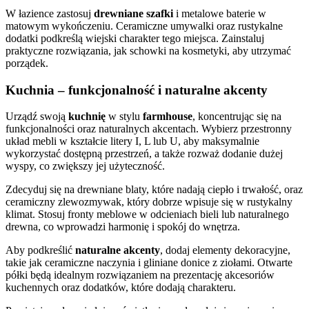
W łazience zastosuj
drewniane szafki
i metalowe baterie w
matowym wykończeniu. Ceramiczne umywalki oraz rustykalne
dodatki podkreślą wiejski charakter tego miejsca. Zainstaluj
praktyczne rozwiązania, jak schowki na kosmetyki, aby utrzymać
porządek.
Kuchnia – funkcjonalność i naturalne akcenty
Urządź swoją
kuchnię
w stylu
farmhouse
, koncentrując się na
funkcjonalności oraz naturalnych akcentach. Wybierz przestronny
układ mebli w kształcie litery I, L lub U, aby maksymalnie
wykorzystać dostępną przestrzeń, a także rozważ dodanie dużej
wyspy, co zwiększy jej użyteczność.
Zdecyduj się na drewniane blaty, które nadają ciepło i trwałość, oraz
ceramiczny zlewozmywak, który dobrze wpisuje się w rustykalny
klimat. Stosuj fronty meblowe w odcieniach bieli lub naturalnego
drewna, co wprowadzi harmonię i spokój do wnętrza.
Aby podkreślić
naturalne akcenty
, dodaj elementy dekoracyjne,
takie jak ceramiczne naczynia i gliniane donice z ziołami. Otwarte
półki będą idealnym rozwiązaniem na prezentację akcesoriów
kuchennych oraz dodatków, które dodają charakteru.