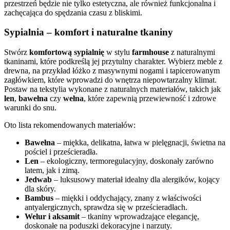
przestrzeń będzie nie tylko estetyczna, ale również funkcjonalna i
zachęcająca do spędzania czasu z bliskimi.
Sypialnia – komfort i naturalne tkaniny
Stwórz
komfortową sypialnię
w stylu
farmhouse
z naturalnymi
tkaninami, które podkreślą jej przytulny charakter. Wybierz meble z
drewna, na przykład łóżko z masywnymi nogami i tapicerowanym
zagłówkiem, które wprowadzi do wnętrza niepowtarzalny klimat.
Postaw na tekstylia wykonane z naturalnych materiałów, takich jak
len
,
bawełna
czy
wełna
, które zapewnią przewiewność i zdrowe
warunki do snu.
Oto lista rekomendowanych materiałów:
Bawełna
– miękka, delikatna, łatwa w pielęgnacji, świetna na
pościel i prześcieradła.
Len
– ekologiczny, termoregulacyjny, doskonały zarówno
latem, jak i zimą.
Jedwab
– luksusowy materiał idealny dla alergików, kojący
dla skóry.
Bambus
– miękki i oddychający, znany z właściwości
antyalergicznych, sprawdza się w prześcieradłach.
Welur i aksamit
– tkaniny wprowadzające elegancję,
doskonałe na poduszki dekoracyjne i narzuty.