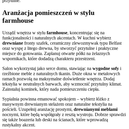
przytulne.
Aranżacja pomieszczeń w stylu
farmhouse
Urządź wnętrza w stylu
farmhouse
, koncentrując się na
funkcjonalności i naturalnych akcentach. W kuchni wybierz
drewniane
fronty szafek, ceramiczny zlewozmywak typu Belfast
oraz wyspę z litego drewna, by stworzyć przytulne i praktyczne
miejsce do gotowania. Zaplanuj otwarte półki na żelaznych
wspornikach, które dodadzą charakteru przestrzeni.
Salon wykorzystaj jako serce domu, stawiając na
wygodne sofy
i
rzeźbione meble z naturalnych tkanin. Duże okna w metalowych
ramach pozwolą na maksymalne doświetlenie wnętrza. Dodaj
tekstylia w neutralnych barwach, aby wzmocnić przytulny klimat.
Zainstaluj kominek, który nada pomieszczeniu ciepła.
Sypialnia powinna emanować spokojem – wybierz łóżko z
masywnym drewnianym stelażem oraz naturalne tekstylia na
pościeli. Uzupełnij aranżację prostymi,
drewnianymi meblami
nocnymi, które będą współgrały z resztą wystroju. Dobrze sprawdzi
się także boazeria lub deski na ścianach, które wprowadzą
rustykalny akcent.