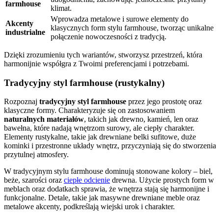
farmhouse
klimat.
Wprowadza metalowe i surowe elementy do
Akcenty
klasycznych form stylu farmhouse, tworząc unikalne
industrialne
połączenie nowoczesności z tradycją.
Dzięki zrozumieniu tych wariantów, stworzysz przestrzeń, która
harmonijnie współgra z Twoimi preferencjami i potrzebami.
Tradycyjny styl farmhouse (rustykalny)
Rozpoznaj
tradycyjny styl farmhouse
przez jego prostotę oraz
klasyczne formy. Charakteryzuje się on zastosowaniem
naturalnych materiałów
, takich jak drewno, kamień, len oraz
bawełna, które nadają wnętrzom surowy, ale ciepły charakter.
Elementy rustykalne, takie jak drewniane belki sufitowe, duże
kominki i przestronne układy wnętrz, przyczyniają się do stworzenia
przytulnej atmosfery.
W tradycyjnym stylu farmhouse dominują stonowane kolory – biel,
beże, szarości oraz
ciepłe odcienie
drewna. Użycie prostych form w
meblach oraz dodatkach sprawia, że wnętrza stają się harmonijne i
funkcjonalne. Detale, takie jak masywne drewniane meble oraz
metalowe akcenty, podkreślają wiejski urok i charakter.