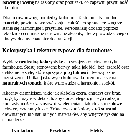
bawełnę
i
wełnę
na zasłony oraz poduszki, co zapewni przytulność
i komfort.
Dbaj o równowagę pomiędzy kolorami i fakturami. Naturalne
materiały powinny tworzyć spójną całość, co sprawi, że wnętrze
stanie się harmonijne i przytulne. Personalizuj dodatki poprzez
rękodzieło ceramiczne i drewniane akcenty, aby wprowadzić ciepło
i indywidualny charakter do aranżacji.
Kolorystyka i tekstury typowe dla farmhouse
Wybierz
neutralną kolorystykę
dla swojego wnętrza w stylu
farmhouse. Stosuj stonowane barwy, takie jak biel, beż, szarość oraz
delikatne pastele, które sprzyjają
przytulności
i tworzą jasne
przestrzenie. Unikaj jaskrawych kolorów, koncentrując się na
naturalnych tonach
, które wprowadzają harmonię i spokój.
Akcenty ciemniejsze, takie jak głęboka czerń, antracyt czy brąz,
mogą być użyte w detalach, aby dodać elegancji. Tego rodzaju
kontrasty możesz zastosować w elementach takich jak metalowe
uchwyty czy ramy luster. Zrównoważ te kolory z
teksturami
drewnianych lub naturalnych materiałów, aby wnętrze zyskało na
charakterze.
Typ koloru
Przykłady
Efekty