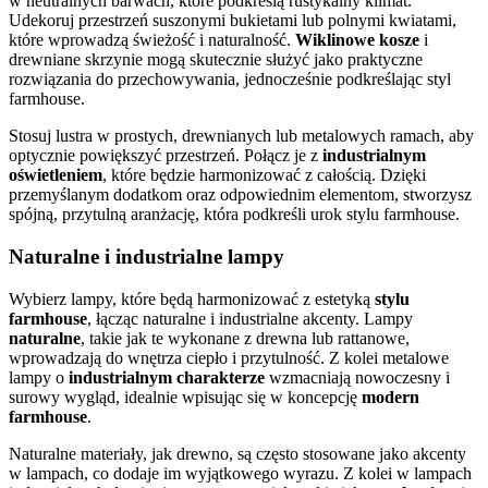
w neutralnych barwach, które podkreślą rustykalny klimat.
Udekoruj przestrzeń suszonymi bukietami lub polnymi kwiatami,
które wprowadzą świeżość i naturalność.
Wiklinowe kosze
i
drewniane skrzynie mogą skutecznie służyć jako praktyczne
rozwiązania do przechowywania, jednocześnie podkreślając styl
farmhouse.
Stosuj lustra w prostych, drewnianych lub metalowych ramach, aby
optycznie powiększyć przestrzeń. Połącz je z
industrialnym
oświetleniem
, które będzie harmonizować z całością. Dzięki
przemyślanym dodatkom oraz odpowiednim elementom, stworzysz
spójną, przytulną aranżację, która podkreśli urok stylu farmhouse.
Naturalne i industrialne lampy
Wybierz lampy, które będą harmonizować z estetyką
stylu
farmhouse
, łącząc naturalne i industrialne akcenty. Lampy
naturalne
, takie jak te wykonane z drewna lub rattanowe,
wprowadzają do wnętrza ciepło i przytulność. Z kolei metalowe
lampy o
industrialnym charakterze
wzmacniają nowoczesny i
surowy wygląd, idealnie wpisując się w koncepcję
modern
farmhouse
.
Naturalne materiały, jak drewno, są często stosowane jako akcenty
w lampach, co dodaje im wyjątkowego wyrazu. Z kolei w lampach