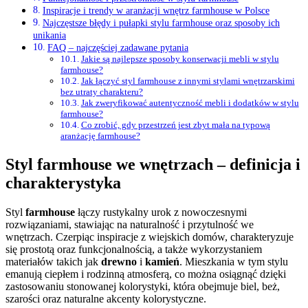
Inspiracje i trendy w aranżacji wnętrz farmhouse w Polsce
Najczęstsze błędy i pułapki stylu farmhouse oraz sposoby ich
unikania
FAQ – najczęściej zadawane pytania
Jakie są najlepsze sposoby konserwacji mebli w stylu
farmhouse?
Jak łączyć styl farmhouse z innymi stylami wnętrzarskimi
bez utraty charakteru?
Jak zweryfikować autentyczność mebli i dodatków w stylu
farmhouse?
Co zrobić, gdy przestrzeń jest zbyt mała na typową
aranżację farmhouse?
Styl farmhouse we wnętrzach – definicja i
charakterystyka
Styl
farmhouse
łączy rustykalny urok z nowoczesnymi
rozwiązaniami, stawiając na naturalność i przytulność we
wnętrzach. Czerpiąc inspiracje z wiejskich domów, charakteryzuje
się prostotą oraz funkcjonalnością, a także wykorzystaniem
materiałów takich jak
drewno
i
kamień
. Mieszkania w tym stylu
emanują ciepłem i rodzinną atmosferą, co można osiągnąć dzięki
zastosowaniu stonowanej kolorystyki, która obejmuje biel, beż,
szarości oraz naturalne akcenty kolorystyczne.