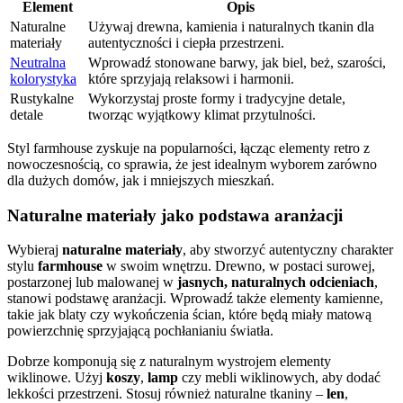
Element
Opis
Naturalne
Używaj drewna, kamienia i naturalnych tkanin dla
materiały
autentyczności i ciepła przestrzeni.
Neutralna
Wprowadź stonowane barwy, jak biel, beż, szarości,
kolorystyka
które sprzyjają relaksowi i harmonii.
Rustykalne
Wykorzystaj proste formy i tradycyjne detale,
detale
tworząc wyjątkowy klimat przytulności.
Styl farmhouse zyskuje na popularności, łącząc elementy retro z
nowoczesnością, co sprawia, że jest idealnym wyborem zarówno
dla dużych domów, jak i mniejszych mieszkań.
Naturalne materiały jako podstawa aranżacji
Wybieraj
naturalne materiały
, aby stworzyć autentyczny charakter
stylu
farmhouse
w swoim wnętrzu. Drewno, w postaci surowej,
postarzonej lub malowanej w
jasnych, naturalnych odcieniach
,
stanowi podstawę aranżacji. Wprowadź także elementy kamienne,
takie jak blaty czy wykończenia ścian, które będą miały matową
powierzchnię sprzyjającą pochłanianiu światła.
Dobrze komponują się z naturalnym wystrojem elementy
wiklinowe. Użyj
koszy
,
lamp
czy mebli wiklinowych, aby dodać
lekkości przestrzeni. Stosuj również naturalne tkaniny –
len
,