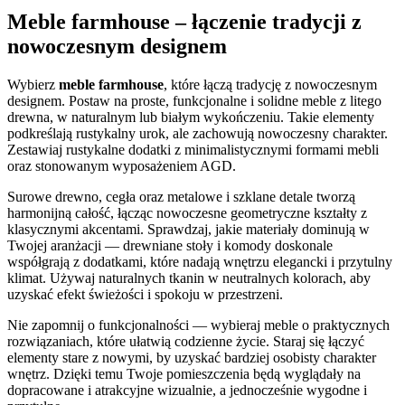
Meble farmhouse – łączenie tradycji z
nowoczesnym designem
Wybierz
meble farmhouse
, które łączą tradycję z nowoczesnym
designem. Postaw na proste, funkcjonalne i solidne meble z litego
drewna, w naturalnym lub białym wykończeniu. Takie elementy
podkreślają rustykalny urok, ale zachowują nowoczesny charakter.
Zestawiaj rustykalne dodatki z minimalistycznymi formami mebli
oraz stonowanym wyposażeniem AGD.
Surowe drewno, cegła oraz metalowe i szklane detale tworzą
harmonijną całość, łącząc nowoczesne geometryczne kształty z
klasycznymi akcentami. Sprawdzaj, jakie materiały dominują w
Twojej aranżacji — drewniane stoły i komody doskonale
współgrają z dodatkami, które nadają wnętrzu elegancki i przytulny
klimat. Używaj naturalnych tkanin w neutralnych kolorach, aby
uzyskać efekt świeżości i spokoju w przestrzeni.
Nie zapomnij o funkcjonalności — wybieraj meble o praktycznych
rozwiązaniach, które ułatwią codzienne życie. Staraj się łączyć
elementy stare z nowymi, by uzyskać bardziej osobisty charakter
wnętrz. Dzięki temu Twoje pomieszczenia będą wyglądały na
dopracowane i atrakcyjne wizualnie, a jednocześnie wygodne i