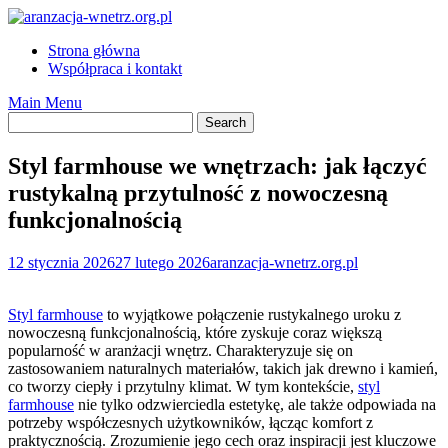
Skip
to
Strona główna
content
Współpraca i kontakt
Main Menu
Styl farmhouse we wnętrzach: jak łączyć
rustykalną przytulność z nowoczesną
funkcjonalnością
12 stycznia 2026
27 lutego 2026
aranzacja-wnetrz.org.pl
Styl farmhouse
to wyjątkowe połączenie rustykalnego uroku z
nowoczesną funkcjonalnością, które zyskuje coraz większą
popularność w aranżacji wnętrz. Charakteryzuje się on
zastosowaniem naturalnych materiałów, takich jak drewno i kamień,
co tworzy ciepły i przytulny klimat. W tym kontekście,
styl
farmhouse
nie tylko odzwierciedla estetykę, ale także odpowiada na
potrzeby współczesnych użytkowników, łącząc komfort z
praktycznością. Zrozumienie jego cech oraz inspiracji jest kluczowe