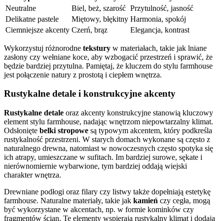
Neutralne
Biel, beż, szarość
Przytulność, jasność
Delikatne pastele
Miętowy, błękitny
Harmonia, spokój
Ciemniejsze akcenty
Czerń, brąz
Elegancja, kontrast
Wykorzystuj różnorodne
tekstury
w materiałach, takie jak lniane
zasłony czy wełniane koce, aby wzbogacić przestrzeń i sprawić, że
będzie bardziej przytulna. Pamiętaj, że kluczem do stylu farmhouse
jest połączenie natury z prostotą i ciepłem wnętrza.
Rustykalne detale i konstrukcyjne akcenty
Rustykalne detale
oraz akcenty konstrukcyjne stanowią kluczowy
element stylu farmhouse, nadając wnętrzom niepowtarzalny klimat.
Odsłonięte
belki stropowe
są typowym akcentem, który podkreśla
rustykalność przestrzeni. W starych domach wykonane są często z
naturalnego drewna, natomiast w nowoczesnych często spotyka się
ich atrapy, umieszczane w sufitach. Im bardziej surowe, sękate i
nierównomiernie wybarwione, tym bardziej oddają wiejski
charakter wnętrza.
Drewniane podłogi oraz filary czy listwy także dopełniają estetykę
farmhouse. Naturalne materiały, takie jak
kamień
czy cegła, mogą
być wykorzystane w akcentach, np. w formie kominków czy
fragmentów ścian. Te elementy wspierają rustykalny klimat i dodają