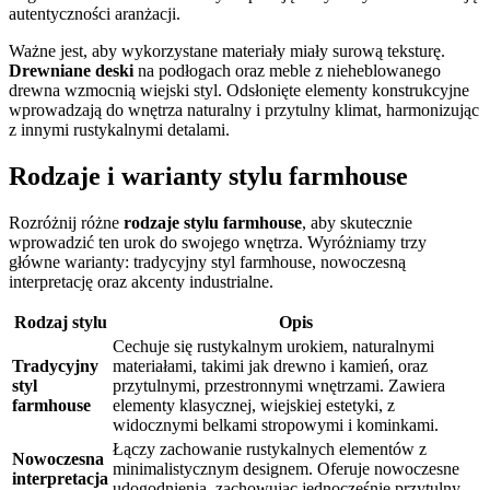
autentyczności aranżacji.
Ważne jest, aby wykorzystane materiały miały surową teksturę.
Drewniane deski
na podłogach oraz meble z nieheblowanego
drewna wzmocnią wiejski styl. Odsłonięte elementy konstrukcyjne
wprowadzają do wnętrza naturalny i przytulny klimat, harmonizując
z innymi rustykalnymi detalami.
Rodzaje i warianty stylu farmhouse
Rozróżnij różne
rodzaje stylu farmhouse
, aby skutecznie
wprowadzić ten urok do swojego wnętrza. Wyróżniamy trzy
główne warianty: tradycyjny styl farmhouse, nowoczesną
interpretację oraz akcenty industrialne.
Rodzaj stylu
Opis
Cechuje się rustykalnym urokiem, naturalnymi
Tradycyjny
materiałami, takimi jak drewno i kamień, oraz
styl
przytulnymi, przestronnymi wnętrzami. Zawiera
farmhouse
elementy klasycznej, wiejskiej estetyki, z
widocznymi belkami stropowymi i kominkami.
Łączy zachowanie rustykalnych elementów z
Nowoczesna
minimalistycznym designem. Oferuje nowoczesne
interpretacja
udogodnienia, zachowując jednocześnie przytulny