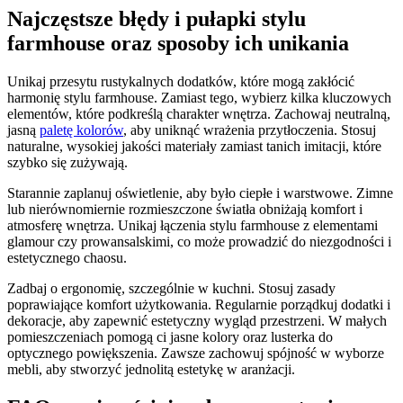
Najczęstsze błędy i pułapki stylu
farmhouse oraz sposoby ich unikania
Unikaj przesytu rustykalnych dodatków, które mogą zakłócić
harmonię stylu farmhouse. Zamiast tego, wybierz kilka kluczowych
elementów, które podkreślą charakter wnętrza. Zachowaj neutralną,
jasną
paletę kolorów
, aby uniknąć wrażenia przytłoczenia. Stosuj
naturalne, wysokiej jakości materiały zamiast tanich imitacji, które
szybko się zużywają.
Starannie zaplanuj oświetlenie, aby było ciepłe i warstwowe. Zimne
lub nierównomiernie rozmieszczone światła obniżają komfort i
atmosferę wnętrza. Unikaj łączenia stylu farmhouse z elementami
glamour czy prowansalskimi, co może prowadzić do niezgodności i
estetycznego chaosu.
Zadbaj o ergonomię, szczególnie w kuchni. Stosuj zasady
poprawiające komfort użytkowania. Regularnie porządkuj dodatki i
dekoracje, aby zapewnić estetyczny wygląd przestrzeni. W małych
pomieszczeniach pomogą ci jasne kolory oraz lusterka do
optycznego powiększenia. Zawsze zachowuj spójność w wyborze
mebli, aby stworzyć jednolitą estetykę w aranżacji.