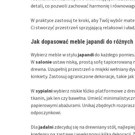
detali, co pozwoli zachować harmonię i równowagę
W praktyce zastosuj te kroki, aby Twój wybór mate
Ci stworzyć przestrzeń sprzyjającą relaksowi i uład
Jak dopasować meble japandi do różnyc
Wybierz meble w stylu
japandi
do każdego pomieszc
W
salonie
ustaw niską, prostą sofę tapicerowaną 
drewna. Uzupełnij przestrzeń o miękki wełniany dy
kinkiety. Zastosuj ograniczone dekoracje, takie jak
W
sypialni
wybierz niskie łóżko platformowe z dre
tkanin, jak len czy bawełna. Umieść minimalistyczn
papierowymi abażurami. Unikaj zbędnych rozprasza
odpoczynkowi.
Dla
jadalni
zdecyduj się na drewniany stół, najlepie
kredensy na zastawę i wyeksponuj kilka dekoracji.