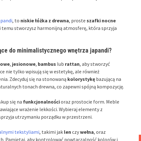
apandi
, to
niskie łóżka z drewna
, proste
szafki nocne
i temu stworzysz harmonijną atmosferę, która sprzyja
jące do minimalistycznego wnętrza japandi?
bowe
,
jesionowe
,
bambus
lub
rattan
, aby stworzyć
ce nie tylko wpisują się w estetykę, ale również
nia. Zdecyduj się na stonowaną
kolorystykę
bazującą na
 naturalnych tonach drewna, co zapewni spójną kompozycję.
skup się na
funkcjonalności
oraz prostocie form. Meble
rawiające wrażenie lekkości. Wybieraj elementy z
przyja utrzymaniu porządku w przestrzeni.
ralnymi tekstyliami
, takimi jak
len
czy
wełna
, oraz
ch. Pamiętaj, aby kontrolować powtarzalność kolorów i