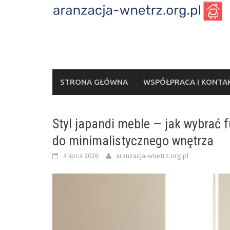
Skip
to
content
STRONA GŁÓWNA
WSPÓŁPRACA I KONTA
Styl japandi meble — jak wybrać 
do minimalistycznego wnętrza
4 lipca 2026
aranzacja-wnetrz.org.pl