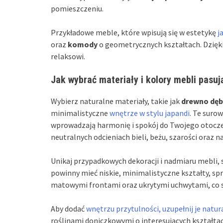
pomieszczeniu.
Przykładowe meble, które wpisują się w estetykę
j
oraz
komody
o geometrycznych kształtach. Dzięk
relaksowi.
Jak wybrać materiały i kolory mebli pasu
Wybierz naturalne materiały, takie jak
drewno dę
minimalistyczne
wnętrze w stylu japandi
. Te surow
wprowadzają harmonię i spokój do Twojego otocze
neutralnych odcieniach bieli, beżu, szarości oraz
Unikaj przypadkowych dekoracji i nadmiaru mebli, 
powinny mieć niskie, minimalistyczne kształty, sp
matowymi frontami oraz ukrytymi uchwytami, co s
Aby dodać
wnętrzu przytulności, uzupełnij je natu
roślinami doniczkowymi o interesujących kształta