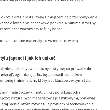
 okrycia oraz prostą ławkę z miejscem na przechowywanie.
ikatne oświetlenie dodatkowo podkreślą minimalistyczny
 ceramiczne wazony czy rośliny bonsai.
oraz naturalne materiały, co wzmocni otwartą i
ylu japandi i jak ich unikać
aj mieszania zbyt wielu różnych stylów, co prowadzi do
 więcej’
, ograniczając liczbę dekoracji i dodatków.
rmonię i minimalizm, który jest kluczowy w tym stylu.
 minimalistyczny klimat; unikać połyskujących i
 łączyć naturalnych materiałów z plastikowymi, ponieważ
bieraj meble, które rozwiązują problem przechowywania,
eli z praktycznymi schowkami, które ułatwiają utrzymanie