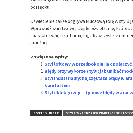
porządku.
Oświetlenie także odgrywa kluczową rolę w stylu ja
Wprowadź warstwowe, ciepłe oświetlenie, które st
charakter wnętrza. Pamiętaj, aby wszystkie elemen
aranżacji.
Powiązane wpisy:
Styl loftowy w przedpokoju: jak połączyć
Błędy przy wyborze stylu: jak unikać mo
Styl industrialny: najczęstsze błędy w a
komfortem
Styl eklektyczny — typowe błędy w aranża
POSTED UNDER
STYLE WNĘTRZ I ICH PRAKTYCZNE ZAST