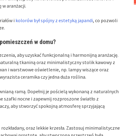
 w aranżacji.
riałów i
kolorów był spójny z estetyką japandi
, co pozwoli
ze.
h pomieszczeń w domu?
zenia, aby uzyskać funkcjonalną i harmonijną aranżację.
naturalną tkaniną oraz minimalistyczny stolik kawowy z
wan i warstwowe oświetlenie, np. lampy wiszące oraz
 wyrazista ceramika czy jedna duża roślina.
wnianą ramą. Dopełnij je pościelą wykonaną z naturalnych
e szafki nocne i zapewnij rozproszone światło z
czy, aby stworzyć spokojną atmosferę sprzyjającą
j rozkładany, oraz lekkie krzesła. Zastosuj minimalistyczne
 Zachowaj prostotę, aby stworzona przestrzeń była