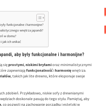
były funkcjonalne i harmonijne?
malistycznego wnętrza japandi?
zeń w domu?
 jak ich unikać
apandi, aby były funkcjonalne i harmonijne?
ją się
prostymi
,
niskimi bryłami
oraz minimalistycznymi
tóre zapewniają
funkcjonalność
i
harmonię
wnętrza.
riałów
, takich jak lite drewno, które eksponuje swoje
nych zdobień. Przykładowo, niskie sofy z drewnianymi
wędziach doskonale pasują do tego stylu. Pamiętaj, aby
e
, co pozwoli na zachowanie porządku i estetyki w