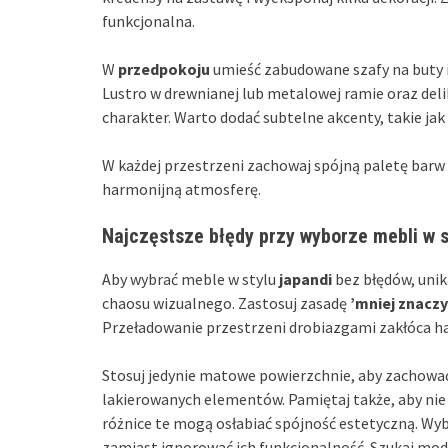
funkcjonalna.
W
przedpokoju
umieść zabudowane szafy na buty i
Lustro w drewnianej lub metalowej ramie oraz del
charakter. Warto dodać subtelne akcenty, takie jak
W każdej przestrzeni zachowaj spójną paletę barw 
harmonijną atmosferę.
Najczęstsze błędy przy wyborze mebli w st
Aby wybrać meble w stylu
japandi
bez błędów, unik
chaosu wizualnego. Zastosuj zasadę
’mniej znaczy
Przeładowanie przestrzeni drobiazgami zakłóca ha
Stosuj jedynie matowe powierzchnie, aby zachować
lakierowanych elementów. Pamiętaj także, aby nie
różnice te mogą osłabiać spójność estetyczną. Wy
zamiast ignorować ich funkcjonalność. Szukaj mod