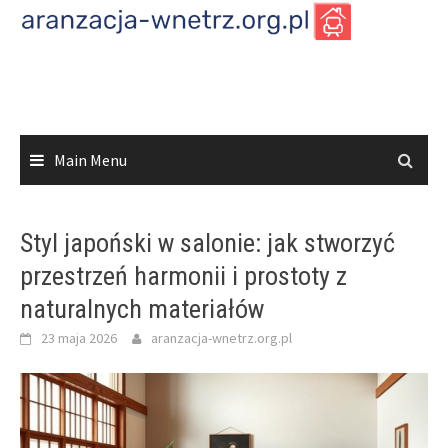
Skip
to
content
Main Menu
Styl japoński w salonie: jak stworzyć
przestrzeń harmonii i prostoty z
naturalnych materiałów
23 maja 2026
aranzacja-wnetrz.org.pl