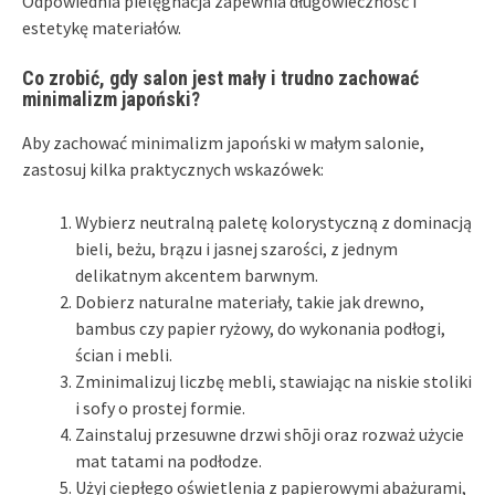
Odpowiednia pielęgnacja zapewnia długowieczność i
estetykę materiałów.
Co zrobić, gdy salon jest mały i trudno zachować
minimalizm japoński?
Aby zachować minimalizm japoński w małym salonie,
zastosuj kilka praktycznych wskazówek:
Wybierz neutralną paletę kolorystyczną z dominacją
bieli, beżu, brązu i jasnej szarości, z jednym
delikatnym akcentem barwnym.
Dobierz naturalne materiały, takie jak drewno,
bambus czy papier ryżowy, do wykonania podłogi,
ścian i mebli.
Zminimalizuj liczbę mebli, stawiając na niskie stoliki
i sofy o prostej formie.
Zainstaluj przesuwne drzwi shōji oraz rozważ użycie
mat tatami na podłodze.
Użyj ciepłego oświetlenia z papierowymi abażurami,