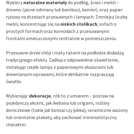
Wybierz
naturalne materiały
do podłóg, ścian i mebli –
drewno (jasne odmiany lub bambus), kamień, oraz papier
ryżowy na drzwiach przesuwnych i lampach. Zmniejsz liczbę
mebli, koncentrując się na
niskich stolikach
, sofach o
prostych formach oraz komodach z przesuwanymi
frontami umieszczonymi centralnie w pomieszczeniu.
Przesuwne drzwi shōji i maty tatami na podłodze dodadzą
tradycyjnego efektu. Zadbaj o odpowiednie oświetlenie,
instalując ciepłe lampy z papierowymi abażurami lub
drewnianymi oprawami, które delikatnie rozpraszają
światło.
Wybierając
dekoracje
, rób to z umiarem – postaw na
pojedynczy akcent, jak ikebana lub origami, rośliny
doniczkowe (takie jak bonsai czy jukka), ceramiczne wazony
lub orientalne plakaty, aby zachować minimalistyczny
charakter.