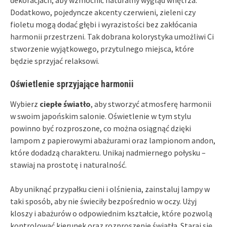
Dodatkowo, pojedyncze akcenty czerwieni, zieleni czy
fioletu mogą dodać głębi i wyrazistości bez zakłócania
harmonii przestrzeni. Tak dobrana kolorystyka umożliwi Ci
stworzenie wyjątkowego, przytulnego miejsca, które
będzie sprzyjać relaksowi.
Oświetlenie sprzyjające harmonii
Wybierz
ciepłe światło
, aby stworzyć atmosferę harmonii
w swoim japońskim salonie. Oświetlenie w tym stylu
powinno być rozproszone, co można osiągnąć dzięki
lampom z papierowymi abażurami oraz lampionom andon,
które dodadzą charakteru. Unikaj nadmiernego połysku –
stawiaj na prostotę i naturalność.
Aby uniknąć przypałku cieni i olśnienia, zainstaluj lampy w
taki sposób, aby nie świeciły bezpośrednio w oczy. Użyj
kloszy i abażurów o odpowiednim kształcie, które pozwolą
kontrolować kierunek oraz rozproszenie światła. Staraj się