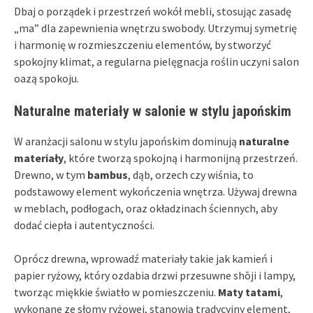
Dbaj o porządek i przestrzeń wokół mebli, stosując zasadę
„ma” dla zapewnienia wnętrzu swobody. Utrzymuj symetrię
i harmonię w rozmieszczeniu elementów, by stworzyć
spokojny klimat, a regularna pielęgnacja roślin uczyni salon
oazą spokoju.
Naturalne materiały w salonie w stylu japońskim
W aranżacji salonu w stylu japońskim dominują
naturalne
materiały
, które tworzą spokojną i harmonijną przestrzeń.
Drewno, w tym
bambus
, dąb, orzech czy wiśnia, to
podstawowy element wykończenia wnętrza. Używaj drewna
w meblach, podłogach, oraz okładzinach ściennych, aby
dodać ciepła i autentyczności.
Oprócz drewna, wprowadź materiały takie jak kamień i
papier ryżowy, który ozdabia drzwi przesuwne shōji i lampy,
tworząc miękkie światło w pomieszczeniu.
Maty tatami
,
wykonane ze słomy ryżowej, stanowią tradycyjny element,