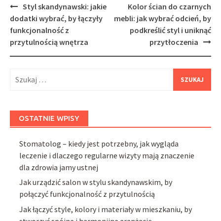
Post
Styl skandynawski: jakie
Kolor ścian do czarnych
navigation
dodatki wybrać, by łączyły
mebli: jak wybrać odcień, by
funkcjonalność z
podkreślić styl i uniknąć
przytulnością wnętrza
przytłoczenia
Szukaj:
OSTATNIE WPISY
Stomatolog – kiedy jest potrzebny, jak wygląda
leczenie i dlaczego regularne wizyty mają znaczenie
dla zdrowia jamy ustnej
Jak urządzić salon w stylu skandynawskim, by
połączyć funkcjonalność z przytulnością
Jak łączyć style, kolory i materiały w mieszkaniu, by
stworzyć spójną i harmonijną aranżację