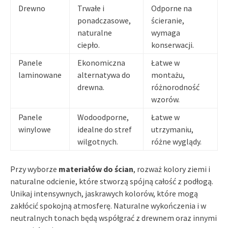
Drewno
Trwałe i
Odporne na
ponadczasowe,
ścieranie,
naturalne
wymaga
ciepło.
konserwacji.
Panele
Ekonomiczna
Łatwe w
laminowane
alternatywa do
montażu,
drewna.
różnorodność
wzorów.
Panele
Wodoodporne,
Łatwe w
winylowe
idealne do stref
utrzymaniu,
wilgotnych.
różne wyglądy.
Przy wyborze
materiałów do ścian
, rozważ kolory ziemi i
naturalne odcienie, które stworzą spójną całość z podłogą.
Unikaj intensywnych, jaskrawych kolorów, które mogą
zakłócić spokojną atmosferę. Naturalne wykończenia i w
neutralnych tonach będą współgrać z drewnem oraz innymi