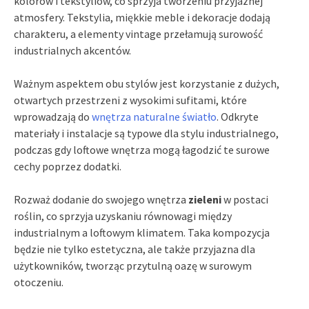
kolorów i tekstyliów, co sprzyja tworzeniu przyjaznej
atmosfery. Tekstylia, miękkie meble i dekoracje dodają
charakteru, a elementy vintage przełamują surowość
industrialnych akcentów.
Ważnym aspektem obu stylów jest korzystanie z dużych,
otwartych przestrzeni z wysokimi sufitami, które
wprowadzają do
wnętrza naturalne światło
. Odkryte
materiały i instalacje są typowe dla stylu industrialnego,
podczas gdy loftowe wnętrza mogą łagodzić te surowe
cechy poprzez dodatki.
Rozważ dodanie do swojego wnętrza
zieleni
w postaci
roślin, co sprzyja uzyskaniu równowagi między
industrialnym a loftowym klimatem. Taka kompozycja
będzie nie tylko estetyczna, ale także przyjazna dla
użytkowników, tworząc przytulną oazę w surowym
otoczeniu.