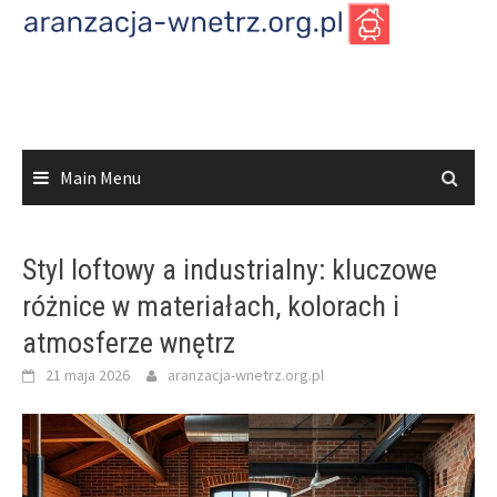
Skip
to
content
Main Menu
Styl loftowy a industrialny: kluczowe
różnice w materiałach, kolorach i
atmosferze wnętrz
21 maja 2026
aranzacja-wnetrz.org.pl