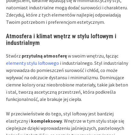
podejściem, idealnie wpasują się w minimalistyczny styl,
natomiast industrialne mogą dodać surowości i charakteru.
Zdecyduj, które z tych elementów najlepiej odpowiadają
Twoim potrzebom i preferencjom estetycznym.
Atmosfera i klimat wnętrz w stylu loftowym i
industrialnym
Stwórz
przytulną atmosferę
w swoim wnętrzu, łącząc
elementy stylu loftowego
i industrialnego. Styl industrialny
wprowadza do pomieszczeń surowość i chłód, co może
wpływać na odczucie dystansu i minimalizmu. Dominujące
ciemne kolory oraz nieobrobione materiały, takie jak beton
i stal, tworzą ascetyczną przestrzeń, która podkreśla
funkcjonalność, ale brakuje jej ciepła.
W przeciwieństwie do tego, styl loftowy jest bardziej
elastyczny i
kompleksowy
. Wnętrze w tym stylu staje się
cieplejsze dzięki wprowadzeniu jaśniejszych, pastelowych