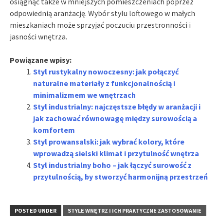
osiągnąć także w mniejszych pomieszczeniach poprzez
odpowiednią aranżację. Wybór stylu loftowego w małych
mieszkaniach może sprzyjać poczuciu przestronności i
jasności wnętrza.
Powiązane wpisy:
Styl rustykalny nowoczesny: jak połączyć
naturalne materiały z funkcjonalnością i
minimalizmem we wnętrzach
Styl industrialny: najczęstsze błędy w aranżacji i
jak zachować równowagę między surowością a
komfortem
Styl prowansalski: jak wybrać kolory, które
wprowadzą sielski klimat i przytulność wnętrza
Styl industrialny boho – jak łączyć surowość z
przytulnością, by stworzyć harmonijną przestrzeń
POSTED UNDER
STYLE WNĘTRZ I ICH PRAKTYCZNE ZASTOSOWANIE