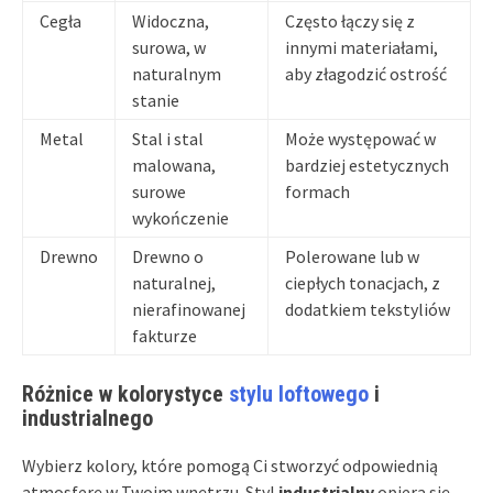
Cegła
Widoczna,
Często łączy się z
surowa, w
innymi materiałami,
naturalnym
aby złagodzić ostrość
stanie
Metal
Stal i stal
Może występować w
malowana,
bardziej estetycznych
surowe
formach
wykończenie
Drewno
Drewno o
Polerowane lub w
naturalnej,
ciepłych tonacjach, z
nierafinowanej
dodatkiem tekstyliów
fakturze
Różnice w kolorystyce
stylu loftowego
i
industrialnego
Wybierz kolory, które pomogą Ci stworzyć odpowiednią
atmosferę w Twoim wnętrzu. Styl
industrialny
opiera się