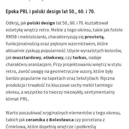
Epoka PRL i polski design lat 50., 60. i 70.
Odkryj, jak
polski design
lat 50., 60. i 70. kształtował
estetykę wnętrz retro. Meble z tego okresu, takie jak fotele
RM58 i meblościanki, charakteryzują się
prostotą
,
funkcjonalnością oraz pięknym wzornictwem, które
aktualnie zyskują popularność. Użycie wyrazistych kolorów,
jak
musztardowy
,
oliwkowy
, czy
turkus
, nadaje
charakteru aranżacjom. Przy projektowaniu wnętrz w stylu
retro, zwróć uwagę na geometryczne wzory, które były
bardzo popularne na tapetach oraz tekstyliach. Ręczna
produkcja i trwałość to kluczowe cechy mebli tamtego
okresu, a wszystko to tworzy niezwykły, sentymentalny
klimat PRL.
Warto poszukiwać oryginalnych elementów z tego okresu,
takich jak
ceramika z Bolesławca
czy porcelana z
Ćmielowa, które dopełnią wnętrze i podkreślą