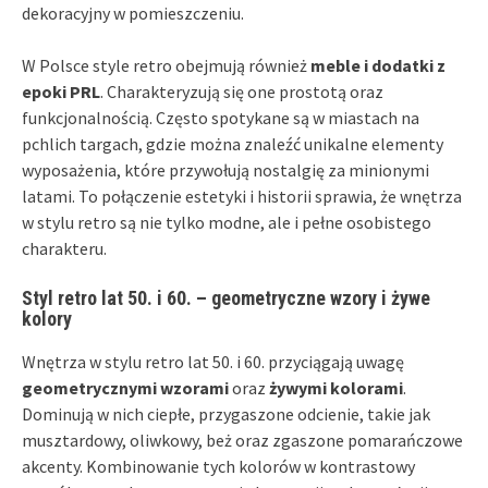
dekoracyjny w pomieszczeniu.
W Polsce style retro obejmują również
meble i dodatki z
epoki PRL
. Charakteryzują się one prostotą oraz
funkcjonalnością. Często spotykane są w miastach na
pchlich targach, gdzie można znaleźć unikalne elementy
wyposażenia, które przywołują nostalgię za minionymi
latami. To połączenie estetyki i historii sprawia, że wnętrza
w stylu retro są nie tylko modne, ale i pełne osobistego
charakteru.
Styl retro lat 50. i 60. – geometryczne wzory i żywe
kolory
Wnętrza w stylu retro lat 50. i 60. przyciągają uwagę
geometrycznymi wzorami
oraz
żywymi kolorami
.
Dominują w nich ciepłe, przygaszone odcienie, takie jak
musztardowy, oliwkowy, beż oraz zgaszone pomarańczowe
akcenty. Kombinowanie tych kolorów w kontrastowy