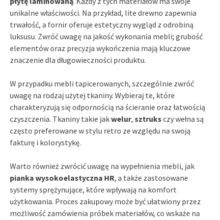
płytę laminowaną
. Każdy z tych materiałów ma swoje
unikalne właściwości. Na przykład, lite drewno zapewnia
trwałość, a fornir oferuje estetyczny wygląd z odrobiną
luksusu. Zwróć uwagę na jakość wykonania mebli; grubość
elementów oraz precyzja wykończenia mają kluczowe
znaczenie dla długowieczności produktu.
W przypadku mebli tapicerowanych, szczególnie zwróć
uwagę na rodzaj użytej tkaniny. Wybieraj te, które
charakteryzują się odpornością na ścieranie oraz łatwością
czyszczenia. Tkaniny takie jak
welur
,
sztruks
czy wełna są
często preferowane w stylu retro ze względu na swoją
fakturę i kolorystykę.
Warto również zwrócić uwagę na wypełnienia mebli, jak
pianka wysokoelastyczna HR
, a także zastosowane
systemy sprężynujące, które wpływają na komfort
użytkowania. Proces zakupowy może być ułatwiony przez
możliwość zamówienia próbek materiałów, co wskaże na