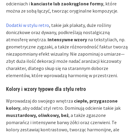
odcieniach i
kanciaste lub zaokrąglone formy
, które
można ze sobą łączyć, tworząc oryginalne kompozycje.
Dodatki w stylu retro
, takie jak plakaty, duże rośliny
doniczkowe oraz dywany, podkreślają nostalgiczną
atmosferę wnętrza.
Intensywne wzory
na tekstyliach, np.
geometryczne zygzaki, a także różnorodność faktur tworzą
niezapomniany efekt wizualny. Nie zapominaj o umiarze—
zbyt duża ilość dekoracji może nadać aranżacji kiczowaty
charakter, dlatego skup się na starannym doborze
elementów, które wprowadzą harmonię w przestrzeni.
Kolory i wzory typowe dla stylu retro
Wprowadzaj do swojego wnętrza
ciepłe, przygaszone
kolory
, aby oddać styl retro. Dominują odcienie takie jak
musztardowy, oliwkowy, beż
, a także zgaszone
pomarańcz i intensywne barwy żółci oraz czerwieni. Te
kolory zestawiaj kontrastowo, tworząc harmonijne, ale