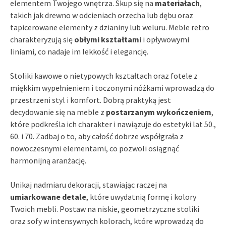
elementem Twojego wnętrza. Skup się na
materiałach
,
takich jak drewno w odcieniach orzecha lub dębu oraz
tapicerowane elementy z dzianiny lub weluru. Meble retro
charakteryzują się
obłymi kształtami
i opływowymi
liniami, co nadaje im lekkość i elegancję.
Stoliki kawowe o nietypowych kształtach oraz fotele z
miękkim wypełnieniem i toczonymi nóżkami wprowadzą do
przestrzeni styl i komfort. Dobrą praktyką jest
decydowanie się na meble z
postarzanym wykończeniem
,
które podkreśla ich charakter i nawiązuje do estetyki lat 50.,
60. i 70. Zadbaj o to, aby całość dobrze współgrała z
nowoczesnymi elementami, co pozwoli osiągnąć
harmonijną aranżację.
Unikaj nadmiaru dekoracji, stawiając raczej na
umiarkowane detale
, które uwydatnią formę i kolory
Twoich mebli. Postaw na niskie, geometrzyczne stoliki
oraz sofy w intensywnych kolorach, które wprowadzą do