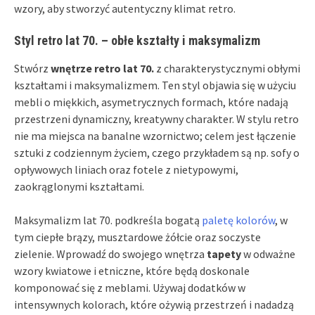
wzory, aby stworzyć autentyczny klimat retro.
Styl retro lat 70. – obłe kształty i maksymalizm
Stwórz
wnętrze retro lat 70.
z charakterystycznymi obłymi
kształtami i maksymalizmem. Ten styl objawia się w użyciu
mebli o miękkich, asymetrycznych formach, które nadają
przestrzeni dynamiczny, kreatywny charakter. W stylu retro
nie ma miejsca na banalne wzornictwo; celem jest łączenie
sztuki z codziennym życiem, czego przykładem są np. sofy o
opływowych liniach oraz fotele z nietypowymi,
zaokrąglonymi kształtami.
Maksymalizm lat 70. podkreśla bogatą
paletę kolorów
, w
tym ciepłe brązy, musztardowe żółcie oraz soczyste
zielenie. Wprowadź do swojego wnętrza
tapety
w odważne
wzory kwiatowe i etniczne, które będą doskonale
komponować się z meblami. Używaj dodatków w
intensywnych kolorach, które ożywią przestrzeń i nadadzą