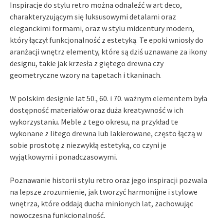
Inspiracje do stylu retro można odnaleźć w art deco,
charakteryzującym się luksusowymi detalami oraz
eleganckimi formami, oraz w stylu midcentury modern,
który łączył funkcjonalność z estetyką. Te epoki wniosły do
aranżacji wnętrz elementy, które są dziś uznawane za ikony
designu, takie jak krzesła z giętego drewna czy
geometryczne wzory na tapetach i tkaninach.
W polskim designie lat 50., 60. i 70. ważnym elementem była
dostępność materiałów oraz duża kreatywność w ich
wykorzystaniu. Meble z tego okresu, na przykład te
wykonane z litego drewna lub lakierowane, często łączą w
sobie prostotę z niezwykłą estetyką, co czyni je
wyjątkowymi i ponadczasowymi.
Poznawanie historii stylu retro oraz jego inspiracji pozwala
na lepsze zrozumienie, jak tworzyć harmonijne i stylowe
wnętrza, które oddają ducha minionych lat, zachowując
nowoczesną funkcjonalność.