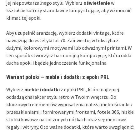
jej niepowtarzalnego stylu. Wybierz
oświetlenie
w
kształcie kuli czy starodawne lampy stojące, aby wzmocnić
klimat tej epoki.
Aby uzupełnić aranżację, wybierz dodatki vintage, które
nawiązują do estetyki lat 70. Zainwestuj w tekstylia z
dużymi, kolorowymi motywami lub odważnymi printami. W
ten sposób stworzysz harmonijną kompozycję, która odda
ducha epoki i będzie jednocześnie funkcjonalna.
Wariant polski – meble i dodatki z epoki PRL
Wybierz
meble
i
dodatki
z epoki PRL, które najlepiej
oddadzą charakter stylu retro w Twoim wnętrzu. Do
kluczowych elementów wyposażenia należą meblościanki z
przeszkleniami i fornirowanymi frontami, fotele 366, niskie
stoliki kawowe na toczonych nóżkach oraz segmentowe
regały i witryny. Oto ważne dodatki, które warto uwzględnić: