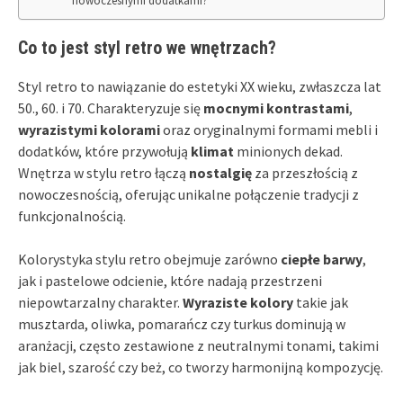
nowoczesnymi dodatkami?
Co to jest styl retro we wnętrzach?
Styl retro to nawiązanie do estetyki XX wieku, zwłaszcza lat
50., 60. i 70. Charakteryzuje się
mocnymi kontrastami
,
wyrazistymi kolorami
oraz oryginalnymi formami mebli i
dodatków, które przywołują
klimat
minionych dekad.
Wnętrza w stylu retro łączą
nostalgię
za przeszłością z
nowoczesnością, oferując unikalne połączenie tradycji z
funkcjonalnością.
Kolorystyka stylu retro obejmuje zarówno
ciepłe barwy
,
jak i pastelowe odcienie, które nadają przestrzeni
niepowtarzalny charakter.
Wyraziste kolory
takie jak
musztarda, oliwka, pomarańcz czy turkus dominują w
aranżacji, często zestawione z neutralnymi tonami, takimi
jak biel, szarość czy beż, co tworzy harmonijną kompozycję.