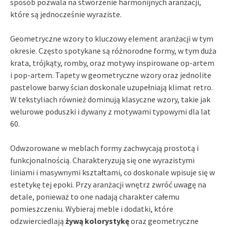
sposób pozwala na stworzenie harmonijnych aranżacji,
które są jednocześnie wyraziste.
Geometryczne wzory to kluczowy element aranżacji w tym
okresie. Często spotykane są różnorodne formy, w tym duża
krata, trójkąty, romby, oraz motywy inspirowane op-artem
i pop-artem. Tapety w geometryczne wzory oraz jednolite
pastelowe barwy ścian doskonale uzupełniają klimat retro.
W tekstyliach również dominują klasyczne wzory, takie jak
welurowe poduszki i dywany z motywami typowymi dla lat
60.
Odwzorowane w meblach formy zachwycają prostotą i
funkcjonalnością. Charakteryzują się one wyrazistymi
liniami i masywnymi kształtami, co doskonale wpisuje się w
estetykę tej epoki. Przy aranżacji wnętrz zwróć uwagę na
detale, ponieważ to one nadają charakter całemu
pomieszczeniu. Wybieraj meble i dodatki, które
odzwierciedlają
żywą kolorystykę
oraz geometryczne