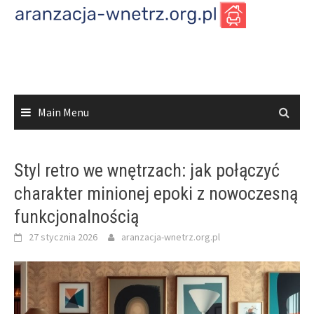
Skip
to
content
Main Menu
Styl retro we wnętrzach: jak połączyć
charakter minionej epoki z nowoczesną
funkcjonalnością
27 stycznia 2026
aranzacja-wnetrz.org.pl