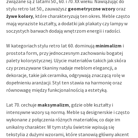
związane są z latami 50., 60. i 70. XX wieku. Nawiązując do
stylu retro lat 50., zauważysz
geometryczne wzory
oraz
żywe kolory
, które charakteryzują ten okres. Meble często
mają wyraziste kształty, a dodatki jak plakaty czy lampy w
soczystych barwach dodają wnętrzom energii i radości.
W kategoriach stylu retro lat 60. dominują
minimalizm
i
prostota form, przy jednoczesnym zachowaniu bogatej
palety kolorystycznej. Użycie materiałów takich jak skóra
czy przeszywane tkaniny nadaje meblom elegancji, a
dekoracje, takie jak ceramika, odgrywają znaczącą rolę w
dopełnieniu aranżacji. Styl ten stawia na harmonię oraz
równowagę między funkcjonalnością a estetyką.
Lat 70. cechuje
maksymalizm
, gdzie obłe kształty i
intensywne wzory są normą. Meble są designerskie i często
wykonane z połączenia różnych materiałów, co daje im
unikalny charakter. W tym stylu świetnie wpisują się
tekstylia z dużymi wzorami, które stanowią główny akcent