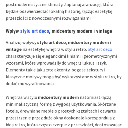
postmodernistyczne klimaty. Zaplanuj aranżację, która
będzie odzwierciedlać lokalną historię, łącząc estetykę
przeszłości z nowoczesnymi rozwiązaniami.
Wpływ
stylu art deco
, midcentury modern i vintage
Analizuj wpływy
stylu art deco
,
midcentury modern
i
vintage
na estetykę wnętrz w stylu retro.
Styl art deco
charakteryzuje się eleganckimi liniami i geometrycznymi
wzorami, które wprowadziły do wnętrz luksus i szyk.
Elementy takie jak złote akcenty, bogate tekstury i
klasyczne motywy mogą być wykorzystane w stylu retro, by
dodać mu wyrafinowania.
Wnętrza w stylu
midcentury modern
natomiast łączą
minimalistyczną formę z wygodą użytkowania. Skórzane
fotele, drewniane meble o prostych kształtach i otwarte
przestrzenie przez duże okna doskonale korespondują z
ideą retro, która często czerpie z przeszłości, dostosowując