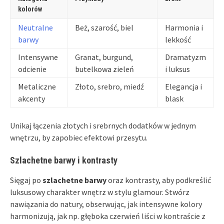
kolorów
Neutralne
Beż, szarość, biel
Harmonia i
barwy
lekkość
Intensywne
Granat, burgund,
Dramatyzm
odcienie
butelkowa zieleń
i luksus
Metaliczne
Złoto, srebro, miedź
Elegancja i
akcenty
blask
Unikaj łączenia złotych i srebrnych dodatków w jednym
wnętrzu, by zapobiec efektowi przesytu.
Szlachetne barwy i kontrasty
Sięgaj po
szlachetne barwy
oraz kontrasty, aby podkreślić
luksusowy charakter wnętrz w stylu glamour. Stwórz
nawiązania do natury, obserwując, jak intensywne kolory
harmonizują, jak np. głęboka czerwień liści w kontraście z