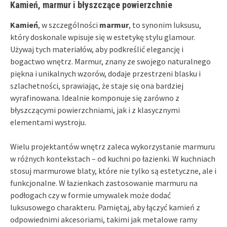
Kamień, marmur i błyszczące powierzchnie
Kamień
, w szczególności
marmur
, to synonim luksusu,
który doskonale wpisuje się w estetykę stylu glamour.
Używaj tych materiałów, aby podkreślić elegancję i
bogactwo wnętrz. Marmur, znany ze swojego naturalnego
piękna i unikalnych wzorów, dodaje przestrzeni blasku i
szlachetności, sprawiając, że staje się ona bardziej
wyrafinowana. Idealnie komponuje się zarówno z
błyszczącymi powierzchniami, jak i z klasycznymi
elementami wystroju.
Wielu projektantów wnętrz zaleca wykorzystanie marmuru
w różnych kontekstach – od kuchni po łazienki. W kuchniach
stosuj marmurowe blaty, które nie tylko są estetyczne, ale i
funkcjonalne. W łazienkach zastosowanie marmuru na
podłogach czy w formie umywalek może dodać
luksusowego charakteru. Pamiętaj, aby łączyć kamień z
odpowiednimi akcesoriami, takimi jak metalowe ramy