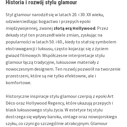
Historia i rozwój stylu glamour
Styl glamour narodził się w latach 20. i 30. XX wieku,
odzwierciedlając bogactwo i przepych epoki
międzywojennej, zwanej
złotą erą Hollywood
. Przez
dekady styl ten przeszedł wiele zmian, zyskując na
popularności w latach 50. i 60., kiedy to stał się symbolem
ekstrawagancji i luksusu, często kojarząc się z życiem
gwiazd filmowych. Współczesne interpretacje stylu
glamour łączą tradycyjne, luksusowe materiały z
nowoczesnym designem. Ten rozwój pozwolił na tworzenie
przestrzeni, które są nie tylko efektowne, ale i
komfortowe.
Historyczne inspiracje stylu glamour czerpią z epoki Art
Déco oraz Hollywood Regency, które ukazują przepych i
blask luksusowego stylu życia. W estetyce tej stylu
dostrzega się wpływy baroku, vintage oraz nowojorskiego
szyku, co czyni go szczególnie atrakcyjnym. Glamour