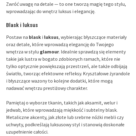
Zwróć uwagę na detale — to one tworzą magię tego stylu,
wprowadzając do wnętrz luksus i elegancję.
Blask i luksus
Postaw na
blask
i
luksus
, wybierając błyszczące materiały
oraz detale, które wprowadzą elegancję do Twojego
wnętrza w stylu
glamour
. Idealnie sprawdzą się elementy
takie jak lustra w bogato zdobionych ramach, które nie
tylko optycznie powiększają przestrzeń, ale także odbijają
światło, tworząc efektowne refleksy. Kryształowe żyrandole
i błyszczące wazony to kolejne dodatki, które mogą
nadawać wnętrzu prestiżowy charakter.
Pamiętaj o wyborze tkanin, takich jak aksamit, welur i
jedwab, które wprowadzają miękkość i subtelny blask.
Metaliczne akcenty, jak złote lub srebrne nóżki mebli czy
uchwyty, podkreślają luksusowy styl i stanowią doskonałe
uzupełnienie całości.