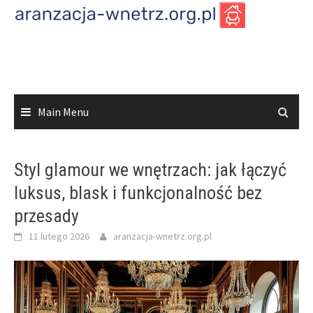
Skip
to
content
Main Menu
Styl glamour we wnętrzach: jak łączyć
luksus, blask i funkcjonalność bez
przesady
11 lutego 2026
aranzacja-wnetrz.org.pl