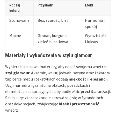
Rodzaj
Przykłady
Efekt
koloru
Stonowane
Beż, szarość, biel
Harmonia i
spokój
Mocne
Granat, burgund,
Wyrazistość
zieleń butelkowa
i luksus
Materiały i wykończenia w stylu glamour
Wybierz luksusowe materiały, aby nadać swojemu wnętrzu
styl glamour
. Aksamit, welur, jedwab, satyna oraz żakard w
tapicerce mebli i tekstyliach dodają
miękkości
i
elegancji
.
Użyj marmuru i granitu na blatach, posadzkach i
elementach dekoracyjnych, aby podkreślić
prestiż
aranżacji.
Szkło i kryształ doskonale sprawdzają się w żyrandolach
oraz dekoracjach, zwiększając
blask
i
przestronność
wnętrz.