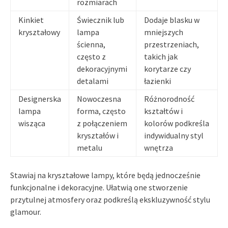
rozmiarach
Kinkiet
Świecznik lub
Dodaje blasku w
kryształowy
lampa
mniejszych
ścienna,
przestrzeniach,
często z
takich jak
dekoracyjnymi
korytarze czy
detalami
łazienki
Designerska
Nowoczesna
Różnorodność
lampa
forma, często
kształtów i
wisząca
z połączeniem
kolorów podkreśla
kryształów i
indywidualny styl
metalu
wnętrza
Stawiaj na kryształowe lampy, które będą jednocześnie
funkcjonalne i dekoracyjne. Ułatwią one stworzenie
przytulnej atmosfery oraz podkreślą ekskluzywność stylu
glamour.