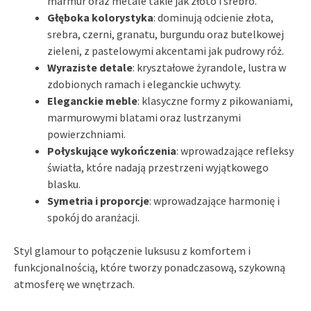
marmur oraz metale takie jak złoto i srebro.
Głęboka kolorystyka
: dominują odcienie złota,
srebra, czerni, granatu, burgundu oraz butelkowej
zieleni, z pastelowymi akcentami jak pudrowy róż.
Wyraziste detale
: kryształowe żyrandole, lustra w
zdobionych ramach i eleganckie uchwyty.
Eleganckie meble
: klasyczne formy z pikowaniami,
marmurowymi blatami oraz lustrzanymi
powierzchniami.
Połyskujące wykończenia
: wprowadzające refleksy
światła, które nadają przestrzeni wyjątkowego
blasku.
Symetria i proporcje
: wprowadzające harmonię i
spokój do aranżacji.
Styl glamour to połączenie luksusu z komfortem i
funkcjonalnością, które tworzy ponadczasową, szykowną
atmosferę we wnętrzach.