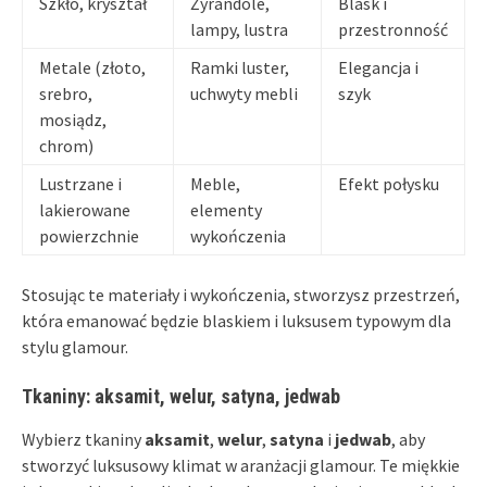
Szkło, kryształ
Żyrandole,
Blask i
lampy, lustra
przestronność
Metale (złoto,
Ramki luster,
Elegancja i
srebro,
uchwyty mebli
szyk
mosiądz,
chrom)
Lustrzane i
Meble,
Efekt połysku
lakierowane
elementy
powierzchnie
wykończenia
Stosując te materiały i wykończenia, stworzysz przestrzeń,
która emanować będzie blaskiem i luksusem typowym dla
stylu glamour.
Tkaniny: aksamit, welur, satyna, jedwab
Wybierz tkaniny
aksamit
,
welur
,
satyna
i
jedwab
, aby
stworzyć luksusowy klimat w aranżacji glamour. Te miękkie