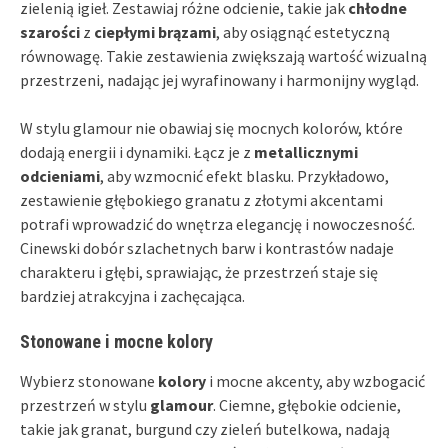
zielenią igieł. Zestawiaj różne odcienie, takie jak
chłodne
szarości
z
ciepłymi brązami
, aby osiągnąć estetyczną
równowagę. Takie zestawienia zwiększają wartość wizualną
przestrzeni, nadając jej wyrafinowany i harmonijny wygląd.
W stylu glamour nie obawiaj się mocnych kolorów, które
dodają energii i dynamiki. Łącz je z
metallicznymi
odcieniami
, aby wzmocnić efekt blasku. Przykładowo,
zestawienie głębokiego granatu z złotymi akcentami
potrafi wprowadzić do wnętrza elegancję i nowoczesność.
Cinewski dobór szlachetnych barw i kontrastów nadaje
charakteru i głębi, sprawiając, że przestrzeń staje się
bardziej atrakcyjna i zachęcająca.
Stonowane i mocne kolory
Wybierz stonowane
kolory
i mocne akcenty, aby wzbogacić
przestrzeń w stylu
glamour
. Ciemne, głębokie odcienie,
takie jak granat, burgund czy zieleń butelkowa, nadają