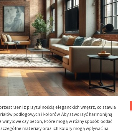
 przestrzeni z przytulnością eleganckich wnętrz, co stawia
iałów podłogowych i kolorów. Aby stworzyć harmonijną
e winylowe czy beton, które mogą w różny sposób oddać
oszczególne materiały oraz ich kolory mogą wpływać na