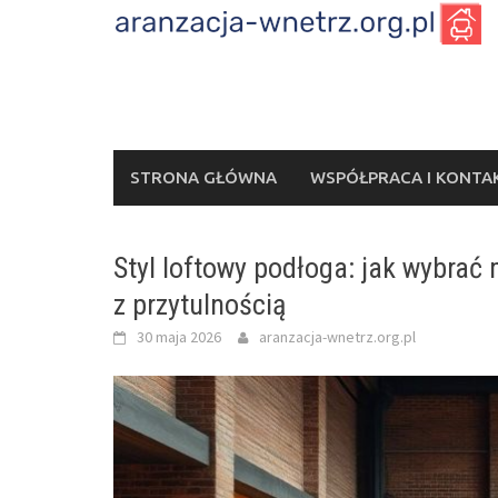
Skip
to
content
STRONA GŁÓWNA
WSPÓŁPRACA I KONTA
Styl loftowy podłoga: jak wybrać 
z przytulnością
30 maja 2026
aranzacja-wnetrz.org.pl