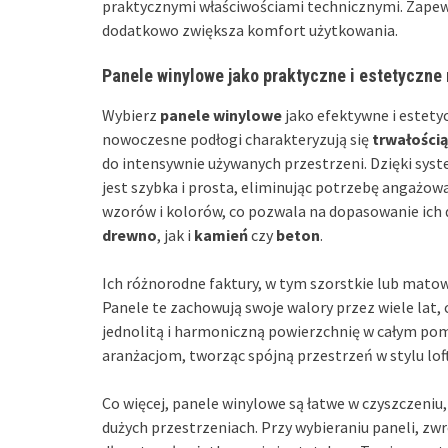
praktycznymi właściwościami technicznymi. Zapewn
dodatkowo zwiększa komfort użytkowania.
Panele winylowe jako praktyczne i estetyczne
Wybierz
panele winylowe
jako efektywne i estety
nowoczesne podłogi charakteryzują się
trwałością
do intensywnie używanych przestrzeni. Dzięki sys
jest szybka i prosta, eliminując potrzebę angażow
wzorów i kolorów, co pozwala na dopasowanie ich
drewno
, jak i
kamień
czy
beton
.
Ich różnorodne faktury, w tym szorstkie lub mato
Panele te zachowują swoje walory przez wiele lat,
jednolitą i harmoniczną powierzchnię w całym po
aranżacjom, tworząc spójną przestrzeń w stylu lo
Co więcej, panele winylowe są łatwe w czyszczeni
dużych przestrzeniach. Przy wybieraniu paneli, zw