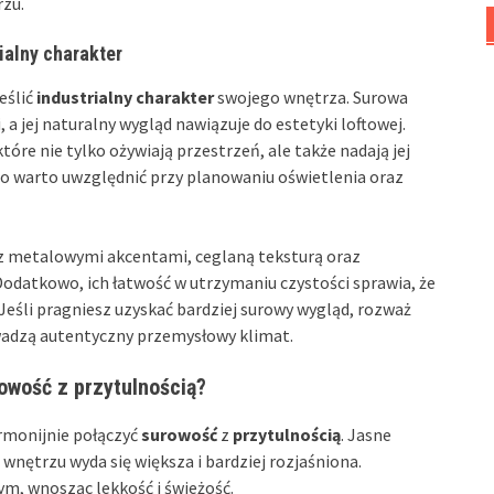
rzu.
ialny charakter
eślić
industrialny charakter
swojego wnętrza. Surowa
 jej naturalny wygląd nawiązuje do estetyki loftowej.
które nie tylko ożywiają przestrzeń, ale także nadają jej
co warto uwzględnić przy planowaniu oświetlenia oraz
z metalowymi akcentami, ceglaną teksturą oraz
odatkowo, ich łatwość w utrzymaniu czystości sprawia, że
eśli pragniesz uzyskać bardziej surowy wygląd, rozważ
owadzą autentyczny przemysłowy klimat.
rowość z przytulnością?
rmonijnie połączyć
surowość
z
przytulnością
. Jasne
wnętrzu wyda się większa i bardziej rozjaśniona.
, wnosząc lekkość i świeżość.