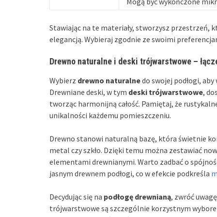
Mogą być wykończone mikro
Stawiając na te materiały, stworzysz przestrzeń, k
elegancją. Wybieraj zgodnie ze swoimi preferencj
Drewno naturalne i deski trójwarstwowe – łącz
Wybierz
drewno naturalne
do swojej podłogi, aby
Drewniane deski, w tym
deski trójwarstwowe
, do
tworząc harmonijną całość. Pamiętaj, że rustykalne
unikalności każdemu pomieszczeniu.
Drewno stanowi naturalną bazę, która świetnie k
metal czy szkło. Dzięki temu można zestawiać no
elementami drewnianymi. Warto zadbać o spójność w
jasnym drewnem podłogi, co w efekcie podkreśla
m
Decydując się na
podłogę drewnianą
, zwróć uwagę
trójwarstwowe są szczególnie korzystnym wyborem