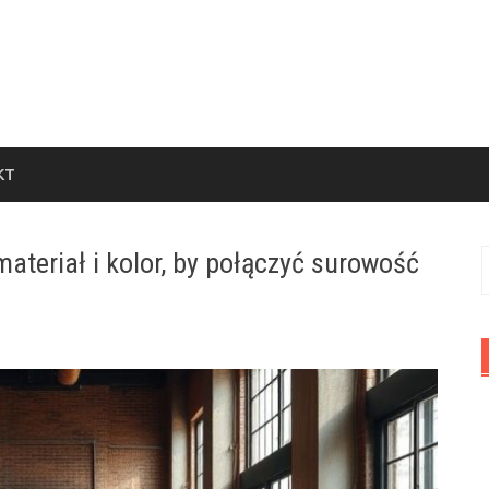
KT
materiał i kolor, by połączyć surowość
S