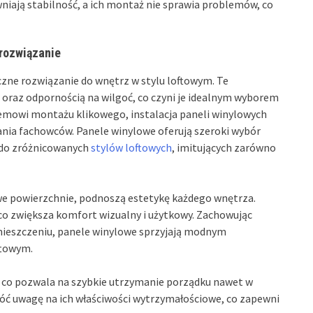
iają stabilność, a ich montaż nie sprawia problemów, co
 rozwiązanie
czne rozwiązanie do wnętrz w stylu loftowym. Te
oraz odpornością na wilgoć, co czyni je idealnym wyborem
temowi montażu klikowego, instalacja paneli winylowych
ania fachowców. Panele winylowe oferują szeroki wybór
 do zróżnicowanych
stylów loftowych
, imitujących zarówno
we powierzchnie, podnoszą estetykę każdego wnętrza.
 co zwiększa komfort wizualny i użytkowy. Zachowując
mieszczeniu, panele winylowe sprzyjają modnym
ftowym.
u, co pozwala na szybkie utrzymanie porządku nawet w
róć uwagę na ich właściwości wytrzymałościowe, co zapewni