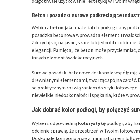
długotrwałe użytkowanie i estetykę w Twoim wnęt
Beton i posadzki surowe podkreślające industr
Wybierz
beton
jako materiał do podłogi, aby podkr
posadzka betonowa wprowadza element trwałości, a
Zdecyduj się na jasne, szare lub jednolite odcienie, 
elegancji. Pamiętaj, że beton może przyciemniać, 
innych elementów dekoracyjnych.
Surowe posadzki betonowe doskonale współgrają 
drewnianymi elementami, tworząc spójną całość. D
są praktycznym rozwiązaniem do stylu loftowego. J
niewielkie niedoskonałości i spękania, które wpr
Jak dobrać kolor podłogi, by połączyć su
Wybierz odpowiednią
kolorystykę
podłogi, aby ha
odcienie sprawią, że przestrzeń w Twoim loftowym 
Doskonale komponują się z minimalizmem loftowym