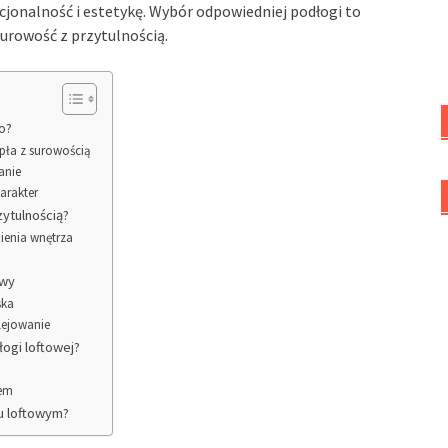
cjonalność i estetykę. Wybór odpowiedniej podłogi to
surowość z przytulnością.
o?
epła z surowością
anie
arakter
zytulnością?
nienia wnętrza
owy
ska
lejowanie
ogi loftowej?
jem
u loftowym?