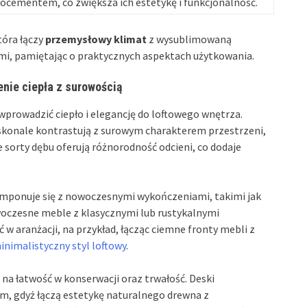
cementem, co zwiększa ich estetykę i funkcjonalność.
tóra łączy
przemysłowy klimat
z wysublimowaną
ami, pamiętając o praktycznych aspektach użytkowania.
enie ciepła z surowością
 wprowadzić ciepło i elegancję do loftowego wnętrza.
skonale kontrastują z surowym charakterem przestrzeni,
 sorty dębu oferują różnorodność odcieni, co dodaje
omponuje się z nowoczesnymi wykończeniami, takimi jak
woczesne meble z klasycznymi lub rustykalnymi
 aranżacji, na przykład, łącząc ciemne fronty mebli z
inimalistyczny styl loftowy
.
 na łatwość w konserwacji oraz trwałość. Deski
, gdyż łączą estetykę naturalnego drewna z