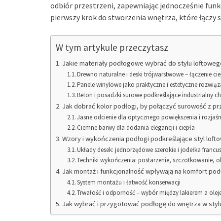
odbiór przestrzeni, zapewniając jednocześnie funk
pierwszy krok do stworzenia wnętrza, które łączy 
W tym artykule przeczytasz
Jakie materiały podłogowe wybrać do stylu loftoweg
Drewno naturalne i deski trójwarstwowe – łączenie ci
Panele winylowe jako praktyczne i estetyczne rozwiąz
Beton i posadzki surowe podkreślające industrialny ch
Jak dobrać kolor podłogi, by połączyć surowość z pr
Jasne odcienie dla optycznego powiększenia i rozjaś
Ciemne barwy dla dodania elegancji i ciepła
Wzory i wykończenia podłogi podkreślające styl loft
Układy desek: jednorzędowe szerokie i jodełka francu
Techniki wykończenia: postarzenie, szczotkowanie, o
Jak montaż i funkcjonalność wpływają na komfort podł
System montażu i łatwość konserwacji
Trwałość i odporność – wybór między lakierem a ole
Jak wybrać i przygotować podłogę do wnętrza w styl