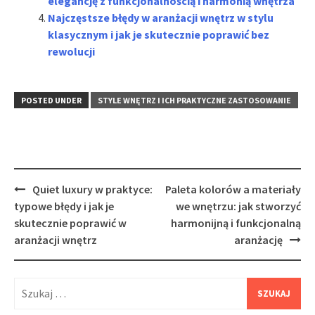
elegancję z funkcjonalnością i harmonią wnętrza
Najczęstsze błędy w aranżacji wnętrz w stylu
klasycznym i jak je skutecznie poprawić bez
rewolucji
POSTED UNDER
STYLE WNĘTRZ I ICH PRAKTYCZNE ZASTOSOWANIE
Post
Quiet luxury w praktyce:
Paleta kolorów a materiały
navigation
typowe błędy i jak je
we wnętrzu: jak stworzyć
skutecznie poprawić w
harmonijną i funkcjonalną
aranżacji wnętrz
aranżację
Szukaj: