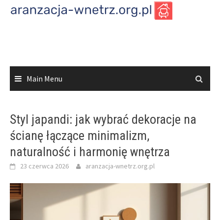
Skip
to
content
Main Menu
Styl japandi: jak wybrać dekoracje na
ścianę łączące minimalizm,
naturalność i harmonię wnętrza
23 czerwca 2026
aranzacja-wnetrz.org.pl